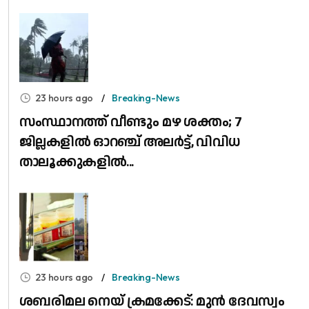
23 hours ago
Breaking-News
സംസ്ഥാനത്ത് വീണ്ടും മഴ ശക്തം; 7
ജില്ലകളിൽ ഓറഞ്ച് അലർട്ട്, വിവിധ
താലൂക്കുകളിൽ...
23 hours ago
Breaking-News
ശബരിമല നെയ് ക്രമക്കേട്: മുൻ ദേവസ്വം