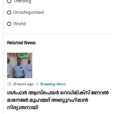
Trending
Uncategorized
World
Related News
21 hours ago
Breaking-News
​ഗൾഫാർ ആസ്പെയർ റെഡിമിക്സ് ജനറൽ
മാനേജർ മുഹമ്മദ് അബ്ദുറഹിമാൻ
നിര്യാതനായി