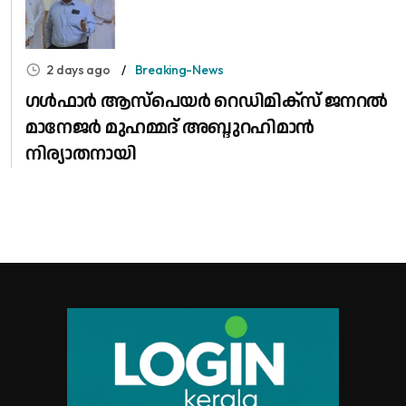
2 days ago
Breaking-News
​ഗൾഫാർ ആസ്പെയർ റെഡിമിക്സ് ജനറൽ
മാനേജർ മുഹമ്മദ് അബ്ദുറഹിമാൻ
നിര്യാതനായി