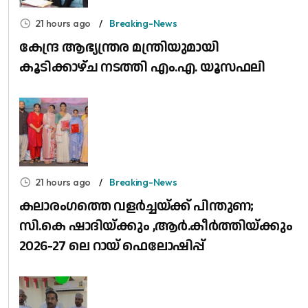
21 hours ago
Breaking-News
കേന്ദ്ര ആഭ്യന്ത്രര മന്ത്രിയുമായി
കൂടിക്കാഴ്ച നടത്തി എം.എ. യൂസഫലി
21 hours ago
Breaking-News
കലാരംഗത്തെ വളർച്ചയ്ക്ക് പിന്തുണ;
സി.കെ ഷാദിയ്ക്കും ,ആർ.കീർത്തിയ്ക്കും
2026-27 ലെ റായ് ഫെലോഷിപ്പ്