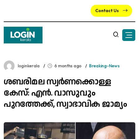
Contact Us
loginkerala
6 months ago
Breaking-News
ശബരിമല സ്വര്‍ണക്കൊള്ള
കേസ്: എൻ. വാസുവും
പുറത്തേക്ക്, സ്വാഭാവിക ജാമ്യം