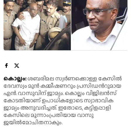
കൊല്ലം:
ശബരിമല സ്വർണക്കൊള്ള കേസിൽ
ദേവസ്വം മുൻ കമ്മീഷണറും പ്രസിഡന്‍റുമായ
എൻ. വാസുവിന് ജാമ്യം. കൊല്ലം വിജിലന്‍സ്
കോടതിയാണ് ഉപാധികളോടെ സ്വാഭാവിക
ജാമ്യം അനുവദിച്ചത്. ഇതോടെ, കട്ടിളപ്പാളി
കേസിലെ മൂന്നാംപ്രതിയായ വാസു
ജയിൽമോചിതനാകും.