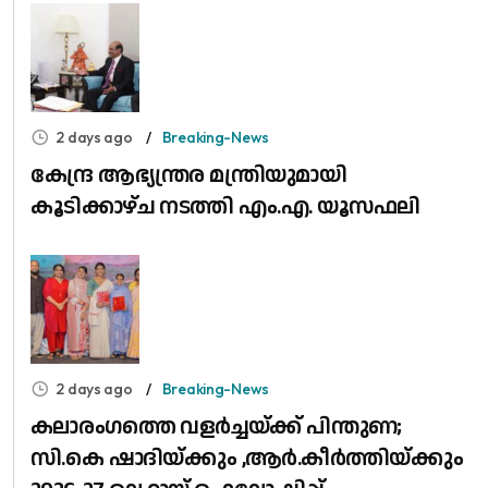
2 days ago
Breaking-News
കേന്ദ്ര ആഭ്യന്ത്രര മന്ത്രിയുമായി
കൂടിക്കാഴ്ച നടത്തി എം.എ. യൂസഫലി
2 days ago
Breaking-News
കലാരംഗത്തെ വളർച്ചയ്ക്ക് പിന്തുണ;
സി.കെ ഷാദിയ്ക്കും ,ആർ.കീർത്തിയ്ക്കും