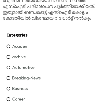
രാത്രി ഒന്നരയോടെയാണ് സന്നിധാനത്ത്
എസ്ഐടി പരിശോധന പൂർത്തിയാക്കിയത്.
ഇതുമായി ബന്ധപ്പെട്ട് എസ്ഐടി കൊല്ലം
കോടതിയിൽ വിശദമായ റിപ്പോർട്ട് നൽകും.
Categories
Accident
archive
Automotive
Breaking-News
Business
Career