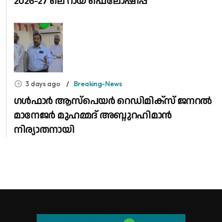
2026-27 ലെ റായ് ഫെലോഷിപ്പ്
3 days ago
Breaking-News
​ഗൾഫാർ ആസ്പെയർ റെഡിമിക്സ് ജനറൽ
മാനേജർ മുഹമ്മദ് അബ്ദുറഹിമാൻ
നിര്യാതനായി