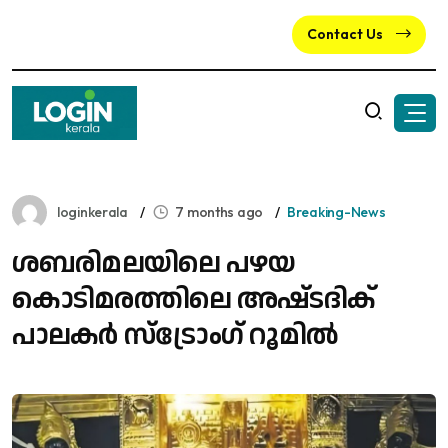
Contact Us
loginkerala
7 months ago
Breaking-News
ശബരിമലയിലെ പഴയ
കൊടിമരത്തിലെ അഷ്‌ടദിക്
പാലകർ സ്ട്രോംഗ് റൂമിൽ