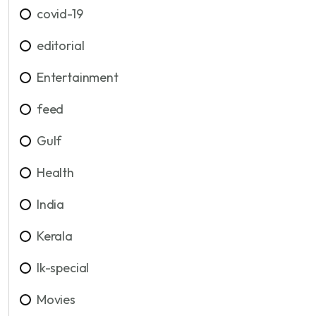
covid-19
editorial
Entertainment
feed
Gulf
Health
India
Kerala
lk-special
Movies