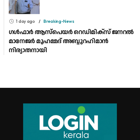
1 day ago
Breaking-News
​ഗൾഫാർ ആസ്പെയർ റെഡിമിക്സ് ജനറൽ
മാനേജർ മുഹമ്മദ് അബ്ദുറഹിമാൻ
നിര്യാതനായി