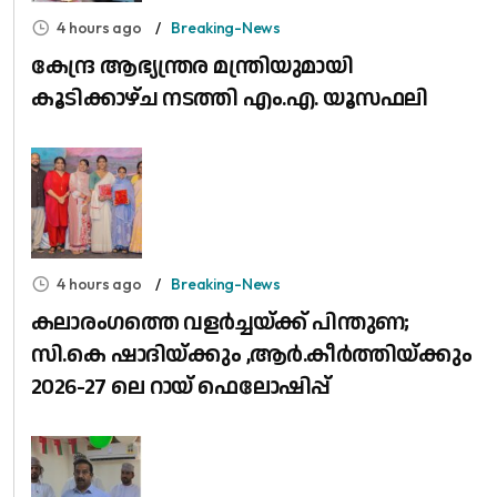
4 hours ago
Breaking-News
കേന്ദ്ര ആഭ്യന്ത്രര മന്ത്രിയുമായി
കൂടിക്കാഴ്ച നടത്തി എം.എ. യൂസഫലി
4 hours ago
Breaking-News
കലാരംഗത്തെ വളർച്ചയ്ക്ക് പിന്തുണ;
സി.കെ ഷാദിയ്ക്കും ,ആർ.കീർത്തിയ്ക്കും
2026-27 ലെ റായ് ഫെലോഷിപ്പ്