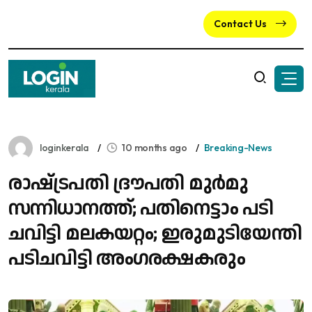
Contact Us
loginkerala
10 months ago
Breaking-News
രാഷ്‌ട്രപതി ദ്രൗപതി മുർമു
സന്നിധാനത്ത്; പതിനെട്ടാം പടി
ചവിട്ടി മലകയറ്റം; ഇരുമുടിയേന്തി
പടിചവിട്ടി അം​ഗരക്ഷകരും