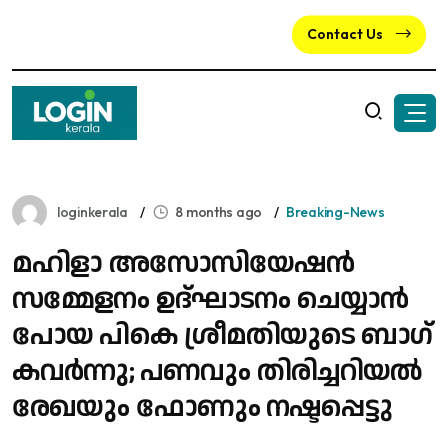
Contact Us
loginkerala
8 months ago
Breaking-News
മഹിളാ അസോസിയേഷൻ
സമ്മേളനം ഉദ്ഘാടനം ചെയ്യാൻ
പോയ പികെ ശ്രീമതിയുടെ ബാ​ഗ്
കവർന്നു; പണവും തിരിച്ചറിയൽ
രേഖയും ഫോണും നഷ്ടപ്പെട്ടു