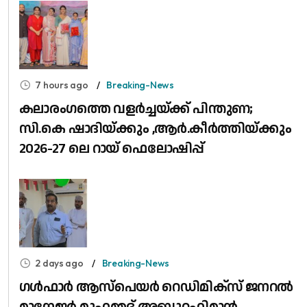
7 hours ago
Breaking-News
കലാരംഗത്തെ വളർച്ചയ്ക്ക് പിന്തുണ;
സി.കെ ഷാദിയ്ക്കും ,ആർ.കീർത്തിയ്ക്കും
2026-27 ലെ റായ് ഫെലോഷിപ്പ്
2 days ago
Breaking-News
​ഗൾഫാർ ആസ്പെയർ റെഡിമിക്സ് ജനറൽ
മാനേജർ മുഹമ്മദ് അബ്ദുറഹിമാൻ