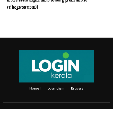
നിര്യാതനായി
Honest
Journalism
Bravery
Copyright:
Any unauthorized use or reproduction of
Loginkerala
content