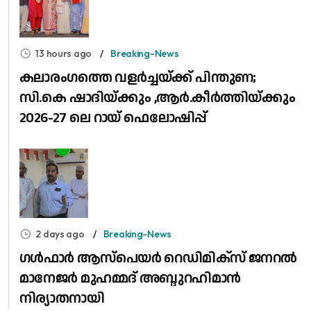
13 hours ago
Breaking-News
കലാരംഗത്തെ വളർച്ചയ്ക്ക് പിന്തുണ;
സി.കെ ഷാദിയ്ക്കും ,ആർ.കീർത്തിയ്ക്കും
2026-27 ലെ റായ് ഫെലോഷിപ്പ്
2 days ago
Breaking-News
​ഗൾഫാർ ആസ്പെയർ റെഡിമിക്സ് ജനറൽ
മാനേജർ മുഹമ്മദ് അബ്ദുറഹിമാൻ
നിര്യാതനായി