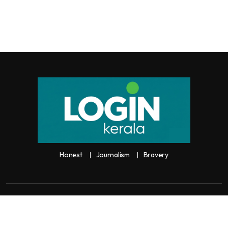
Honest
Journalism
Bravery
Copyright:
Any unauthorized use or reproduction of
Loginkerala
content
for commercial purposes is