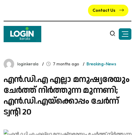
Contact Us
loginkerala
7 months ago
Breaking-News
എൻ.ഡി.എ എല്ലാ മനുഷ്യരേയും
ചേർത്ത് നിർത്തുന്ന മുന്നണി;
എൻ.ഡി.എയ്ക്കൊപ്പം ചേർന്ന്
ട്വന്റി 20