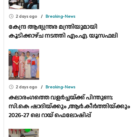
2 days ago
Breaking-News
കേന്ദ്ര ആഭ്യന്ത്രര മന്ത്രിയുമായി
കൂടിക്കാഴ്ച നടത്തി എം.എ. യൂസഫലി
2 days ago
Breaking-News
കലാരംഗത്തെ വളർച്ചയ്ക്ക് പിന്തുണ;
സി.കെ ഷാദിയ്ക്കും ,ആർ.കീർത്തിയ്ക്കും
2026-27 ലെ റായ് ഫെലോഷിപ്പ്