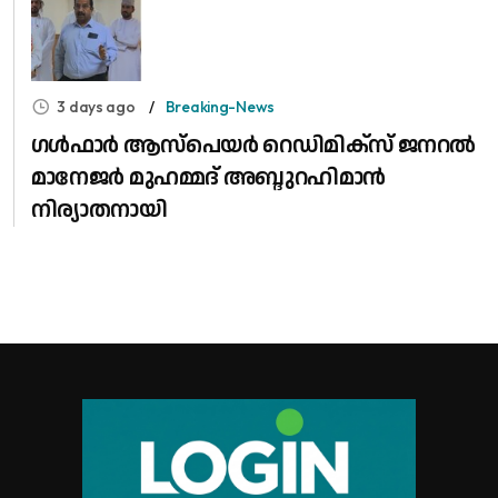
3 days ago
Breaking-News
​ഗൾഫാർ ആസ്പെയർ റെഡിമിക്സ് ജനറൽ
മാനേജർ മുഹമ്മദ് അബ്ദുറഹിമാൻ
നിര്യാതനായി