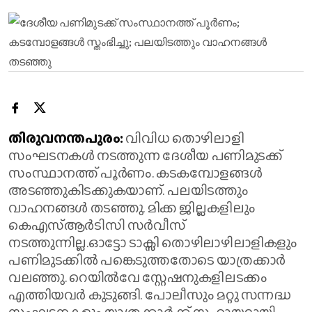
തിരുവനന്തപുരം:
വിവിധ തൊഴിലാളി
സംഘടനകൾ നടത്തുന്ന ദേശീയ പണിമുടക്ക്
സംസ്ഥാനത്ത് പൂർണം. കടകമ്പോളങ്ങൾ
അടഞ്ഞുകിടക്കുകയാണ്. പലയിടത്തും
വാഹനങ്ങൾ തടഞ്ഞു. മിക്ക ജില്ലകളിലും
കെഎസ്ആർടിസി സർവീസ്
നടത്തുന്നില്ല.ഓട്ടോ ടാക്സി തൊഴിലാഴിലാളികളും
പണിമുടക്കിൽ പങ്കെടുത്തതോടെ യാത്രക്കാർ
വലഞ്ഞു. റെയിൽവേ സ്റ്റേഷനുകളിലടക്കം
എത്തിയവർ കുടുങ്ങി. പോലീസും മറ്റു സന്നദ്ധ
സംഘടനകളും യാത്രക്കാർക്ക് സഹായമായി