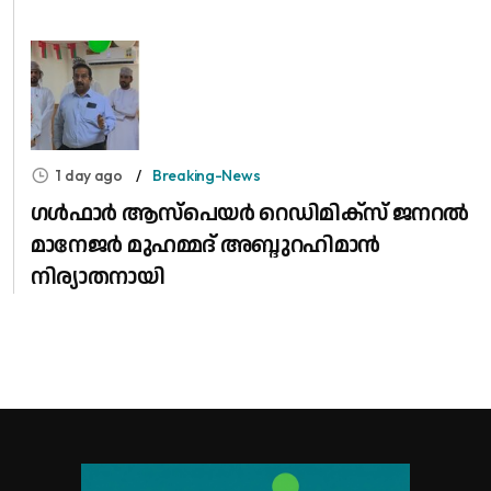
1 day ago
Breaking-News
​ഗൾഫാർ ആസ്പെയർ റെഡിമിക്സ് ജനറൽ
മാനേജർ മുഹമ്മദ് അബ്ദുറഹിമാൻ
നിര്യാതനായി