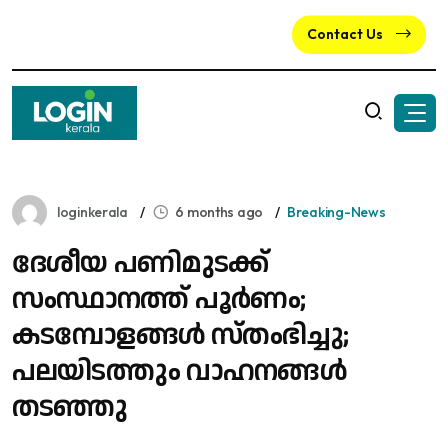
Contact Us
loginkerala
6 months ago
Breaking-News
ദേശീയ പണിമുടക്ക്
സംസ്ഥാനത്ത് പൂർണം;
കടമ്പോളങ്ങൾ സ്തംഭിച്ചു;
പലയിടത്തും വാഹനങ്ങൾ
തടഞ്ഞു