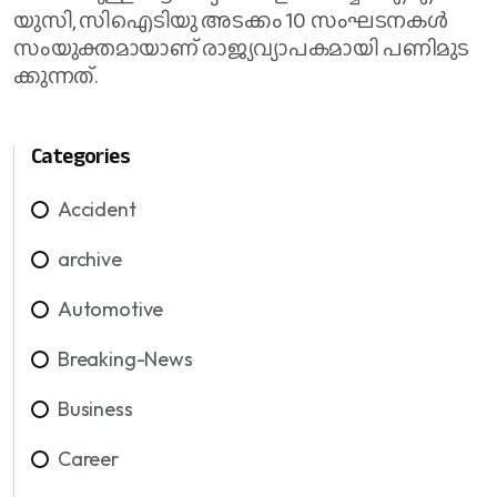
യു​സി, സി​ഐ​ടി​യു അ​ട​ക്കം 10 സം​ഘ​ട​ന​ക​ൾ
സം​യു​ക്ത​മാ​യാ​ണ് രാ​ജ്യ​വ്യാ​പ​ക​മാ​യി പ​ണി​മു​ട​
ക്കു​ന്ന​ത്.
Categories
Accident
archive
Automotive
Breaking-News
Business
Career