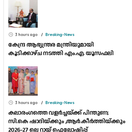
3 hours ago
Breaking-News
കേന്ദ്ര ആഭ്യന്ത്രര മന്ത്രിയുമായി
കൂടിക്കാഴ്ച നടത്തി എം.എ. യൂസഫലി
3 hours ago
Breaking-News
കലാരംഗത്തെ വളർച്ചയ്ക്ക് പിന്തുണ;
സി.കെ ഷാദിയ്ക്കും ,ആർ.കീർത്തിയ്ക്കും
2026-27 ലെ റായ് ഫെലോഷിപ്പ്