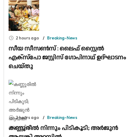
2 hours ago
Breaking-News
സീയ സീസൺസ് : ലൈഫ് സ്റ്റൈൽ
എക്സ്പോ ജസ്റ്റിസ് ഗോപിനാഥ് ഉദ്‌ഘാടനം
ചെയ്തു
2 hours ago
Breaking-News
കണ്ണൂരിൽ നിന്നും പിടികൂടി; അർജുൻ