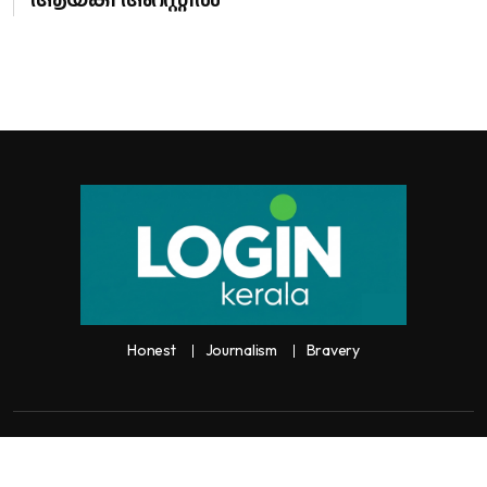
ആയങ്കി അറസ്റ്റിൽ
Honest
Journalism
Bravery
Copyright:
Any unauthorized use or reproduction of
Loginkerala
content
for commercial purposes is