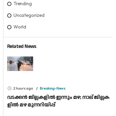
Trending
Uncategorized
World
Related News
2 hours ago
Breaking-News
വ​ട​ക്ക​ൻ ജി​ല്ല​ക​ളി​ൽ ഇ​ന്നും മ​ഴ; നാ​ല് ജി​ല്ല​ക​
ളി​ൽ മ​ഴ മു​ന്ന​റി​യി​പ്പ്