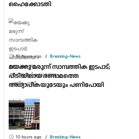
ഹൈക്കോടതി
10 hours ago
Breaking-News
മയക്കു മരുന്ന് സാമ്പത്തിക ഇടപാട്;
പിടിയിലായ രണ്ടാമത്തെ
അധ്യാപികയുടേയും പണിപോയി
10 hours ago
Breaking-News