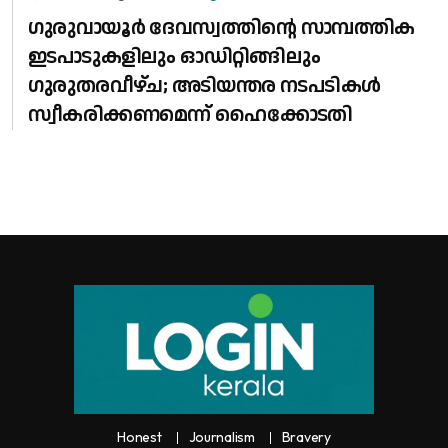
ഗുരുവായൂർ ദേവസ്വത്തിന്റെ സാമ്പത്തിക
ഇടപാടുകളിലും ഓഡിറ്റിങ്ങിലും ​
ഗുരുതരവീഴ്ച; അടിയന്തര നടപടികൾ
സ്വീകരിക്കണമെന്ന് ഹൈക്കോടതി
Honest
Journalism
Bravery