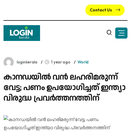
Contact Us
loginkerala
1 year ago
World
കാനഡയിൽ വൻ ലഹരിമരുന്ന്
വേട്ട; പണം ഉപയോഗിച്ചത് ഇന്ത്യാ
വിരുദ്ധ പ്രവർത്തനത്തിന്