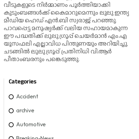
വീടുകളുടെ നിർമ്മാണം പൂർത്തിയാക്കി
കുടുംബങ്ങൾക്ക് കൈമാറുമെന്നും ലുലു ഇന്ത്യ
മീഡിയ ഹെഡ് എൻ.ബി സ്വരാജ് പറഞ്ഞു.
പാവപ്പെട്ട മനുഷ്യർക്ക് വലിയ സഹായമാകുന്ന
ഈ പദ്ധതിക്ക് ലുലു ​ഗ്രൂപ്പ് ചെയർമാൻ എം.എ
യൂസഫലി എല്ലാവിധ പിന്തുണയും അറിയിച്ചു.
ചടങ്ങിൽ ലുലു ​ഗ്രൂപ്പ് പ്രതിനിധി വി.ആർ
പീതാംബരനും പങ്കെടുത്തു.
Categories
Accident
archive
Automotive
Breaking-News