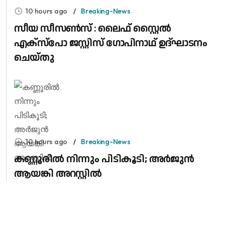
10 hours ago
Breaking-News
സീയ സീസൺസ് : ലൈഫ് സ്റ്റൈൽ
എക്സ്പോ ജസ്റ്റിസ് ഗോപിനാഥ് ഉദ്‌ഘാടനം
ചെയ്തു
10 hours ago
Breaking-News
കണ്ണൂരിൽ നിന്നും പിടികൂടി; അർജുൻ
ആയങ്കി അറസ്റ്റിൽ