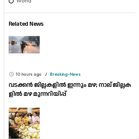
World
Related News
10 hours ago
Breaking-News
വ​ട​ക്ക​ൻ ജി​ല്ല​ക​ളി​ൽ ഇ​ന്നും മ​ഴ; നാ​ല് ജി​ല്ല​ക​
ളി​ൽ മ​ഴ മു​ന്ന​റി​യി​പ്പ്