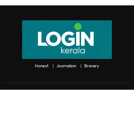
Honest
Journalism
Bravery
Copyright:
Any unauthorized use or reproduction of
Loginkerala
content
for commercial purposes is
strictly prohibited and constitutes copyright infringement liable to legal
action.