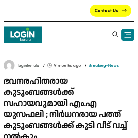
Contact Us
loginkerala
9 months ago
Breaking-News
ഭവനരഹിതരായ
കുടുംബങ്ങൾക്ക്
സഹായവുമായി എം.എ
യൂസഫലി ; നിർധനരായ പത്ത്
കുടുംബങ്ങൾക്ക് കൂടി വീട് വച്ച്
നൽകും