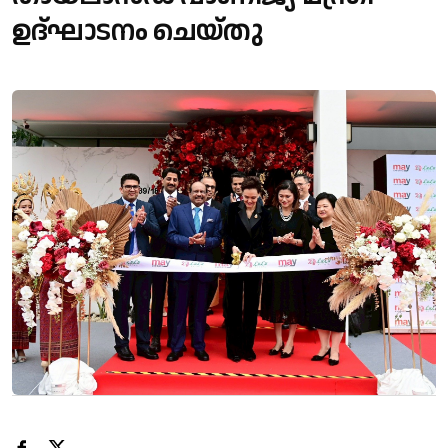
ഉദ്ഘാടനം ചെയ്തു