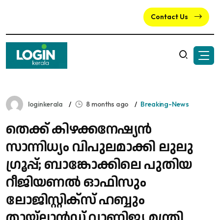
Contact Us
loginkerala
8 months ago
Breaking-News
തെക്ക് കിഴക്കനേഷ്യൻ
സാന്നിധ്യം വിപുലമാക്കി ലുലു
ഗ്രൂപ്പ്; ബാങ്കോക്കിലെ പുതിയ
റീജിയണൽ ഓഫിസും
ലോജിസ്റ്റിക്സ് ഹബ്ബും
തായ്‌ലാൻഡ് വാണിജ്യ മന്ത്രി