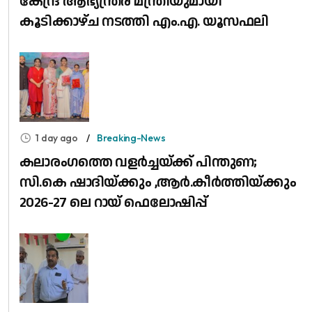
കേന്ദ്ര ആഭ്യന്ത്രര മന്ത്രിയുമായി
കൂടിക്കാഴ്ച നടത്തി എം.എ. യൂസഫലി
1 day ago
Breaking-News
കലാരംഗത്തെ വളർച്ചയ്ക്ക് പിന്തുണ;
സി.കെ ഷാദിയ്ക്കും ,ആർ.കീർത്തിയ്ക്കും
2026-27 ലെ റായ് ഫെലോഷിപ്പ്