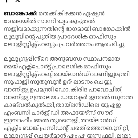
ബാങ്കോക്ക്:
തെക്ക് കിഴക്കൻ ഏഷ്യൻ
മേഖലയിൽ സാന്നിദ്ധ്യം കൂടുതൽ
സജീവമാക്കുന്നതിന്റെ ഭാഗമായി ബാങ്കോക്കിൽ
ലുലുവിന്റെ പുതിയ പ്രാദേശിക ഓഫിസും
ലോജിസ്റ്റിക്സ് ഹബ്ബും പ്രവർത്തനം ആരംഭിച്ചു.
ലുലു ഗ്രൂപ്പിൻ്റെ അനുബന്ധ സ്ഥാപനമായ
മെയ് എക്സ്പോർട്ട് പ്രാദേശിക ഓഫിസും
ലോജിസ്റ്റിക്സ് ഹബ്ബ് തായ്ലാൻഡ് വാണിജ്യമന്ത്രി
സുഫാജി സുതുമ്പുൻ ഉദ്ഘാടനം ചെയ്തു.
വാണിജ്യ ഉപമന്ത്രി ഡോ. കിരിദ പാവോചിത്,
വാണിജ്യ മന്ത്രാലയം ഡയറക്ടർ ജനറൽ സുനന്ത
കാങ്‌വൽകുൽക്കി, തായ്‌ലൻഡിലെ യുഎഇ
എംബസി ചാർജ് ഡി അഫയേഴ്‌സ് സൗദ്
ഇബ്രാഹീം അൽ തുനൈജി, തായ്‌ലാൻഡ്
എക്സിം ബാങ്ക് പ്രസിഡന്റ് ചരത് രത്തനബൂനിറ്റി,
ലുലു ഗ്രൂപ്പ് ചെയർമാൻ എം.എ യൂസഫലി, ലുലു