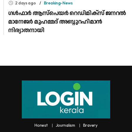
2 days ago
Breaking-News
​ഗൾഫാർ ആസ്പെയർ റെഡിമിക്സ് ജനറൽ
മാനേജർ മുഹമ്മദ് അബ്ദുറഹിമാൻ
നിര്യാതനായി
Honest
Journalism
Bravery