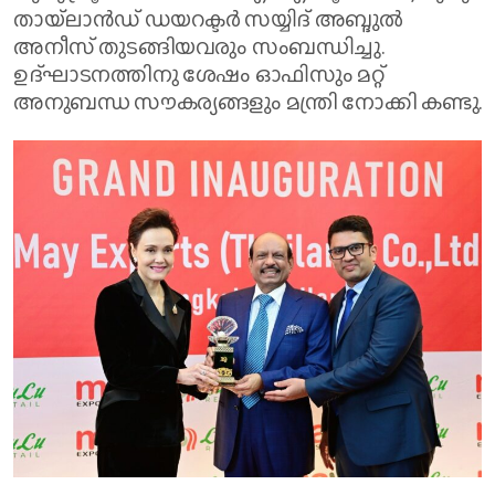
തായ്‌ലാൻഡ് ഡയറക്ടർ സയ്യിദ് അബ്ദുൽ
അനീസ് തുടങ്ങിയവരും സംബന്ധിച്ചു.
ഉദ്ഘാടനത്തിനു ശേഷം ഓഫിസും മറ്റ്
അനുബന്ധ സൗകര്യങ്ങളും മന്ത്രി നോക്കി കണ്ടു.