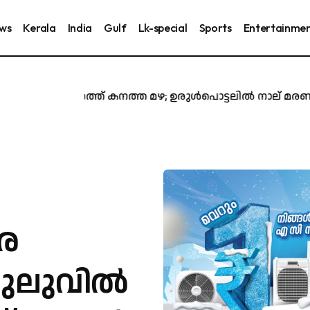
ews
Kerala
India
Gulf
Lk-special
Sports
Entertainme
സംസ്ഥാനത്ത് കനത്ത മഴ; ഉരുൾപൊട്ടലിൽ നാല് മരണം, ഒമ്പ
െ
ലുലുവിൽ