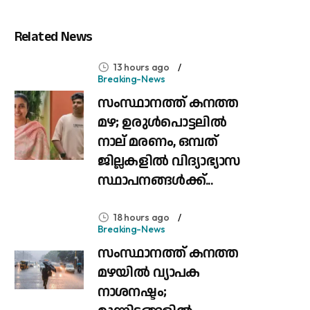
Related News
13 hours ago
Breaking-News
സംസ്ഥാനത്ത് കനത്ത
മഴ; ഉരുൾപൊട്ടലിൽ
നാല് മരണം, ഒമ്പത്
ജില്ലകളിൽ വിദ്യാഭ്യാസ
സ്ഥാപനങ്ങൾക്ക്...
18 hours ago
Breaking-News
സംസ്ഥാനത്ത് കനത്ത
മഴയിൽ വ്യാപക
നാശനഷ്ടം;