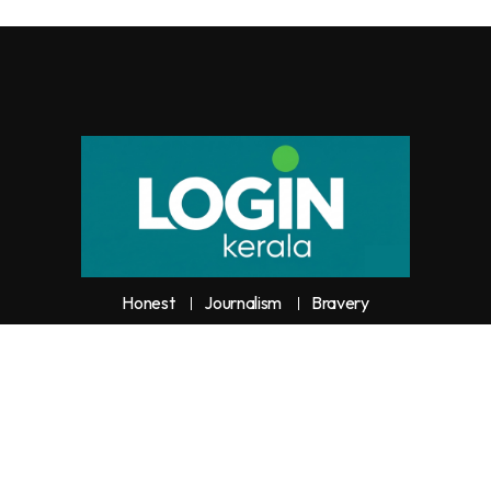
Honest
Journalism
Bravery
y unauthorized use or reproduction of
Loginkerala
content for commercia
trictly prohibited and constitutes copyright infringement liable to legal actio