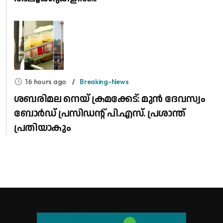
16 hours ago
Breaking-News
ശബരിമല നെയ് ക്രമക്കേട്: മുൻ ദേവസ്വം
ബോർഡ് പ്രസിഡന്റ് പി.എസ്. പ്രശാന്ത്
പ്രതിയാകും