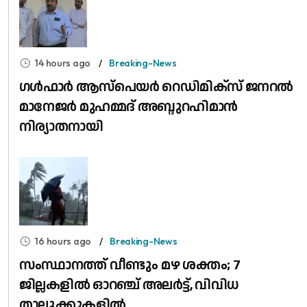
14 hours ago
Breaking-News
​ഗൾഫാർ ആസ്പെയർ റെഡിമിക്സ് ജനറൽ
മാനേജർ മുഹമ്മദ് അബ്ദുറഹിമാൻ
നിര്യാതനായി
16 hours ago
Breaking-News
സംസ്ഥാനത്ത് വീണ്ടും മഴ ശക്തം; 7
ജില്ലകളിൽ ഓറഞ്ച് അലർട്ട്, വിവിധ
താലൂക്കുകളിൽ...