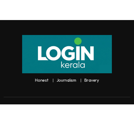
Honest
Journalism
Bravery
Copyright:
Any unauthorized use or reproduction of
Loginkerala
content
for commercial purposes is
strictly prohibited and constitutes copyright infringement liable to legal
action.