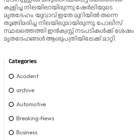
കുളിച്ച നിലയിലായിരുന്നു ഷേർലിയുടെ
മൃതദേഹം. യുവാവ് ഇതേ മുറിയിൽ തന്നെ
തൂങ്ങിമരിച്ച നിലയിലുമായിരുന്നു. പോലീസ്
സ്ഥലത്തെത്തി ഇൻക്വസ്റ്റ് നടപടികൾക്ക് ശേഷം
മൃതദേഹങ്ങൾ ആശുപത്രിയിലേക്ക് മാറ്റി.
Categories
Accident
archive
Automotive
Breaking-News
Business