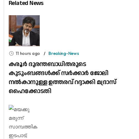
Related News
11 hours ago
Breaking-News
കരൂർ ദുരന്തബാധിതരുടെ
കുടുംബങ്ങൾക്ക് സർക്കാർ ജോലി
നൽകാനുള്ള ഉത്തരവ് റദ്ദാക്കി മദ്രാസ്
ഹൈക്കോടതി