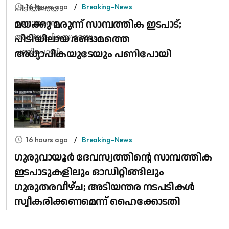
16 hours ago
Breaking-News
മയക്കു മരുന്ന് സാമ്പത്തിക ഇടപാട്;
പിടിയിലായ രണ്ടാമത്തെ
അധ്യാപികയുടേയും പണിപോയി
16 hours ago
Breaking-News
ഗുരുവായൂർ ദേവസ്വത്തിന്റെ സാമ്പത്തിക
ഇടപാടുകളിലും ഓഡിറ്റിങ്ങിലും ​
ഗുരുതരവീഴ്ച; അടിയന്തര നടപടികൾ
സ്വീകരിക്കണമെന്ന് ഹൈക്കോടതി