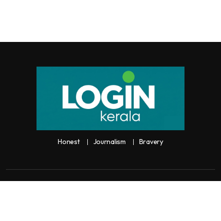
Honest
Journalism
Bravery
Copyright:
Any unauthorized use or reproduction of
Loginkerala
content
for commercial purposes is
strictly prohibited and constitutes copyright infringement liable to legal