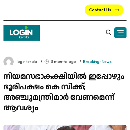
Contact Us
loginkerala
3 months ago
Breaking-News
നിയമസഭാകക്ഷിയില്‍ ഇപ്പോഴും
ഭൂരിപക്ഷം കെ സിക്ക്;
അഞ്ചുമന്ത്രിമാര്‍ വേണമെന്ന്
ആവശ്യം