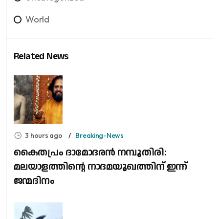
World
Related News
3 hours ago
Breaking-News
കൈതപ്രം ദാമോദരൻ നമ്പൂതിരി:
മലയാളത്തിന്റെ നാദമയൂഖത്തിന് ഇന്ന്
ജന്മദിനം