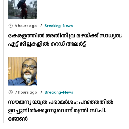
4 hours ago
Breaking-News
കേരളത്തിൽ അതിതീവ്ര മഴയ്ക്ക് സാധ്യത;
എട്ട് ജില്ലകളിൽ റെഡ് അലർട്ട്
7 hours ago
Breaking-News
സൗജന്യ യാത്ര പരാമർശം; പറഞ്ഞതിൽ
ഉറച്ചുനിൽക്കുന്നുവെന്ന് മന്ത്രി സി.പി.
ജോൺ