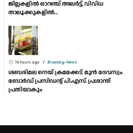
ജില്ലകളിൽ ഓറഞ്ച് അലർട്ട്, വിവിധ
താലൂക്കുകളിൽ...
16 hours ago
Breaking-News
ശബരിമല നെയ് ക്രമക്കേട്: മുൻ ദേവസ്വം
ബോർഡ് പ്രസിഡന്റ് പി.എസ്. പ്രശാന്ത്
പ്രതിയാകും