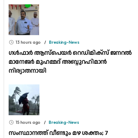
13 hours ago
Breaking-News
​ഗൾഫാർ ആസ്പെയർ റെഡിമിക്സ് ജനറൽ
മാനേജർ മുഹമ്മദ് അബ്ദുറഹിമാൻ
നിര്യാതനായി
15 hours ago
Breaking-News
സംസ്ഥാനത്ത് വീണ്ടും മഴ ശക്തം; 7