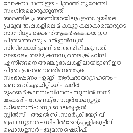
ലോകനാഥാണ് ഈ ചിത്രത്തിനു വേണ്ടി
സംഗീതമൊരുക്കുന്നത്.
അരങ്ങിലും അണിയറയിലും ഇൻഡ്യയിലെ
പ്രമുഖ ഭാഷകളിലെ മികവുറ്റ കലാകാരന്മാരുടെ
സാന്നിധ്യം കൊണ്ട് ആകർഷകമായ ഈ
ചിത്രത്തെ ഒരു പാൻ ഇൻഡ്യൻ
സിനിമയായിട്ടാണ് അവതരിപ്പിക്കുന്നത്.
മലയാളം, തമിഴ്, കന്നഡ, തെലുങ്ക്. ഹിന്ദി
എന്നിങ്ങനെ അഞ്ചു ഭാഷകളിലായിട്ടാണ് ഈ
ചിത്രം പ്രദർശനത്തിനെത്തുക
സംഭാഷണം – ഉണ്ണി. ആർ.ഛായാഗ്രഹണം –
രണ ദേവ്.എഡിറ്റിംഗ് – ഷമീർ
മുഹമ്മദ്.കലാസംവിധാനം സുനിൽ ദാസ്.
മേക്കപ്പ് – റോണക്സ് സേവ്യർ.കോസ്റ്റ്യും
ഡിസൈൻ -ധന്യാ ബാലകൃഷ്ണൻ
സ്റ്റിൽസ് – അമൽ സി. സദർ.ക്രിയേറ്റീവ്
പ്രൊഡ്യൂസർ – ഡിപിൽദേവ്,എക്സിക്കുട്ടീവ്
പ്രൊഡ്യൂസർ – ജുമാന ഷെരീഫ്.