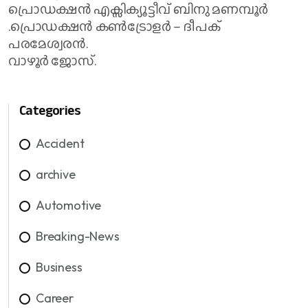
പ്രൊഡക്ഷൻ എക്സിക്യൂട്ടീവ് ബിനു മണമ്പൂർ
.പ്രൊഡക്ഷൻ കൺട്രോളർ – ദീപക്
പരമേശ്വരൻ.
വാഴൂർ ജോസ്.
Categories
Accident
archive
Automotive
Breaking-News
Business
Career