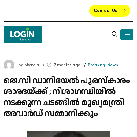
Contact Us
loginkerala
7 months ago
Breaking-News
ജെ.സി ഡാനിയേല്‍ പുരസ്കാരം
ശാരദയ്ക്ക് ; നിശാ​ഗന്ധിയിൽ
നടക്കുന്ന ചടങ്ങിൽ മുഖ്യമന്ത്രി
അവാർഡ് സമ്മാനിക്കും