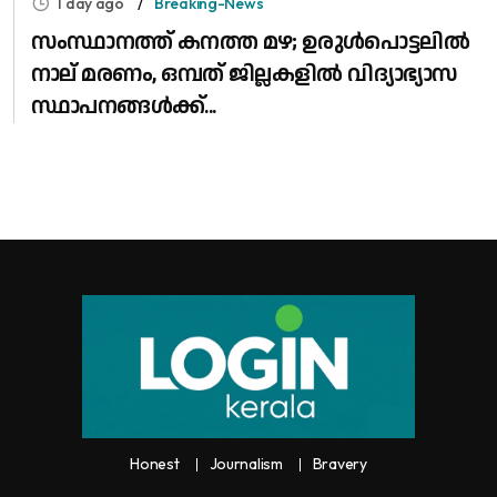
1 day ago
Breaking-News
സംസ്ഥാനത്ത് കനത്ത മഴ; ഉരുൾപൊട്ടലിൽ
നാല് മരണം, ഒമ്പത് ജില്ലകളിൽ വിദ്യാഭ്യാസ
സ്ഥാപനങ്ങൾക്ക്...
Honest
Journalism
Bravery