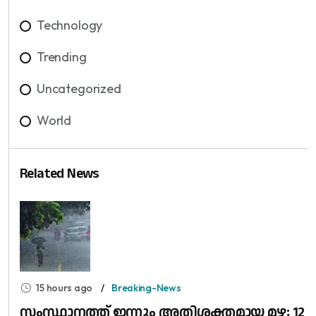
Technology
Trending
Uncategorized
World
Related News
15 hours ago
Breaking-News
സം​സ്ഥാ​ന​ത്ത് ഇ​ന്നും അ​തി​ശ​ക്ത​മാ​യ മ​ഴ; 12