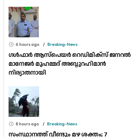
6 hours ago
Breaking-News
​ഗൾഫാർ ആസ്പെയർ റെഡിമിക്സ് ജനറൽ
മാനേജർ മുഹമ്മദ് അബ്ദുറഹിമാൻ
നിര്യാതനായി
8 hours ago
Breaking-News
സംസ്ഥാനത്ത് വീണ്ടും മഴ ശക്തം; 7