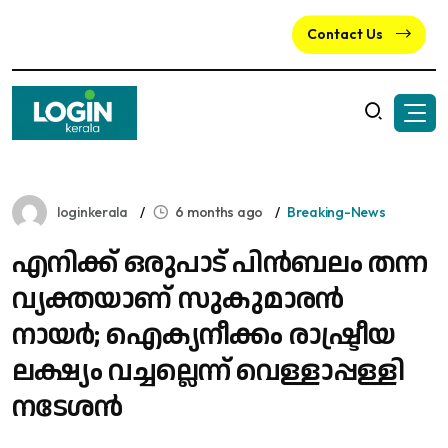
Contact Us
loginkerala
6 months ago
Breaking-News
എനിക്ക് ഒരുപാട് പിൻബലം തന്ന
വ്യക്തയാണ് സുകുമാരൻ
നായർ; ഐക്യനീക്കം രാഷ്ട്രീയ
ലക്ഷ്യം വച്ചല്ലെന്ന് വെള്ളാപ്പള്ളി
നടേശൻ