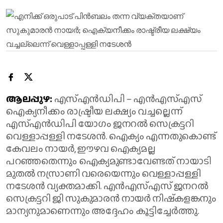
ആലപ്പുഴ:
എസ്എൻഡിപി – എൻഎസ്എസ്
ഐക്യനീക്കം രാഷ്ട്രീയ ലക്ഷ്യം വച്ചല്ലെന്ന്
എസ്‌എൻ‌ഡിപി യോഗം ജനറൽ സെക്രട്ടറി
വെള്ളാപ്പള്ളി നടേശൻ. ഐക്യം എന്നതുകൊണ്ട്
കേവലം നായർ, ഈഴവ ഐക്യമല്ല
പറഞ്ഞതെന്നും ഐക്യമുണ്ടാവേണ്ടത് നായാടി
മുതൽ നസ്രാണി വരെയെന്നും വെള്ളാപ്പള്ളി
നടേശൻ വ്യക്തമാക്കി. എൻഎസ്എസ് ജനറൽ
സെക്രട്ടറി ജി സുകുമാരൻ നായർ നിഷ്‌കളങ്കനും
മാന്യനുമാണെന്നും അദ്ദേഹം കൂട്ടിച്ചേർത്തു.