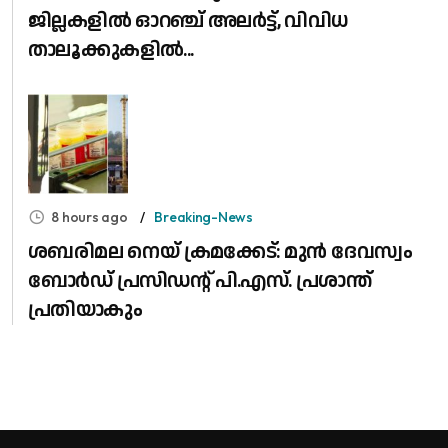
ജില്ലകളിൽ ഓറഞ്ച് അലർട്ട്, വിവിധ
താലൂക്കുകളിൽ...
8 hours ago
Breaking-News
ശബരിമല നെയ് ക്രമക്കേട്: മുൻ ദേവസ്വം
ബോർഡ് പ്രസിഡന്റ് പി.എസ്. പ്രശാന്ത്
പ്രതിയാകും