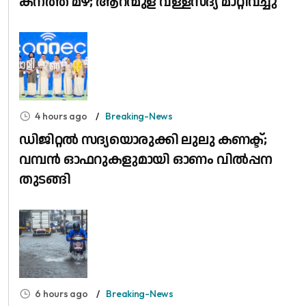
കനത്ത മഴ; ആറന്മുള വള്ളസദ്യ മാറ്റിവച്ചു
4 hours ago
Breaking-News
ഡിജിറ്റൽ സദ്യയൊരുക്കി ലുലു കണക്ട്;
വമ്പൻ ഓഫറുകളുമായി ഓണം വിൽപ്പന
തുടങ്ങി
6 hours ago
Breaking-News