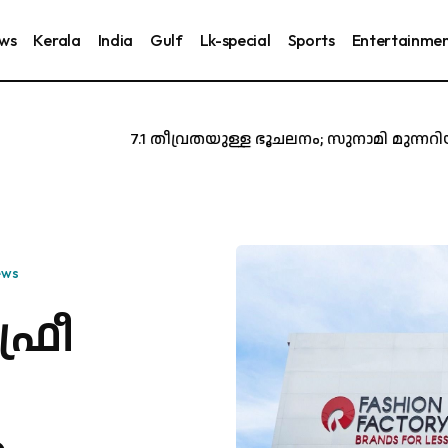
ews
Kerala
India
Gulf
Lk-special
Sports
Entertainme
ജപ്പാനിൽ 7.1 തീവ്രതയുള്ള ഭൂചലനം; സുനാമി മുന്നറിയിപ
ews
ഫ്രീ