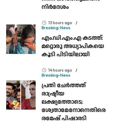
നിർദേശം
13 hours ago
Breaking-News
എം.ഡി.എം.എ കടത്ത്:
മറ്റൊരു അധ്യാപികയെ
കൂടി പിടിയിലായി
14 hours ago
Breaking-News
പ്രതി ചേർത്തത്
രാഷ്ട്രീയ
ലക്ഷ്യത്തോടെ;
ശ്വേതാമേനോനെതിരെ
രമേഷ് പിഷാരടി