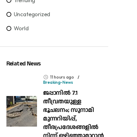
Trending
Uncategorized
World
Related News
11 hours ago
Breaking-News
ജപ്പാനിൽ 7.1
തീവ്രതയുള്ള
ഭൂചലനം; സുനാമി
മുന്നറിയിപ്പ്,
തീരപ്രദേശങ്ങളിൽ
നിന്ന് ഒഴിഞ്ഞുമാറാൻ