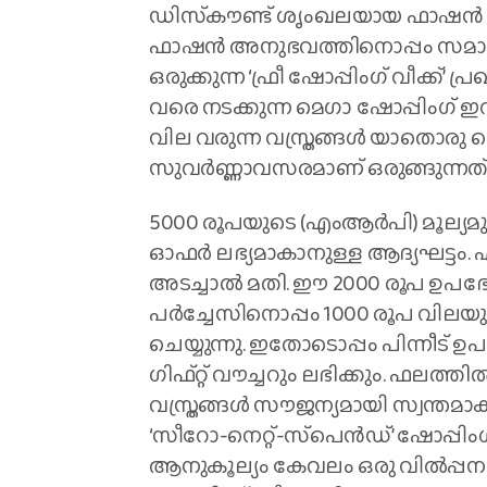
ഡിസ്‌കൗണ്ട് ശൃംഖലയായ ഫാഷന്‍ ഫാക
ഫാഷന്‍ അനുഭവത്തിനൊപ്പം സമാന
ഒരുക്കുന്ന ‘ഫ്രീ ഷോപ്പിംഗ് വീക്ക്’ 
വരെ നടക്കുന്ന മെഗാ ഷോപ്പിംഗ് ഇവ
വില വരുന്ന വസ്ത്രങ്ങള്‍ യാതൊരു 
സുവര്‍ണ്ണാവസരമാണ് ഒരുങ്ങുന്നത്
5000 രൂപയുടെ (എംആര്‍പി) മൂല്യമു
ഓഫര്‍ ലഭ്യമാകാനുള്ള ആദ്യഘട്ടം. എ
അടച്ചാല്‍ മതി. ഈ 2000 രൂപ ഉപഭോ
പര്‍ച്ചേസിനൊപ്പം 1000 രൂപ വിലയു
ചെയ്യുന്നു. ഇതോടൊപ്പം പിന്നീട് ഉ
ഗിഫ്റ്റ് വൗച്ചറും ലഭിക്കും. ഫലത്
വസ്ത്രങ്ങള്‍ സൗജന്യമായി സ്വന്ത
‘സീറോ-നെറ്റ്-സ്‌പെന്‍ഡ്’ ഷോപ്പി
ആനുകൂല്യം കേവലം ഒരു വില്‍പ്പന 