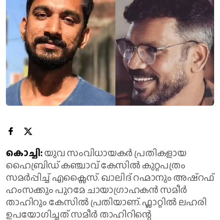
കൊച്ചി:
യുവ സംവിധായകർ പ്രതികളായ
ഹൈബ്രിഡ് കഞ്ചാവ് കേസിൽ കുറ്റപത്രം
സമർപ്പിച്ച് എക്സൈസ്. ഖാലിദ് റഹ്മാനും അഷ്റഫ്
ഹംസക്കും പുറമേ ചായാഗ്രാഹകൻ സമീർ
താഹിറും കേസിൽ പ്രതിയാണ്. ഫ്ലാറ്റിൽ ലഹരി
ഉപയോഗിച്ചത് സമീർ താഹിറിന്റെ