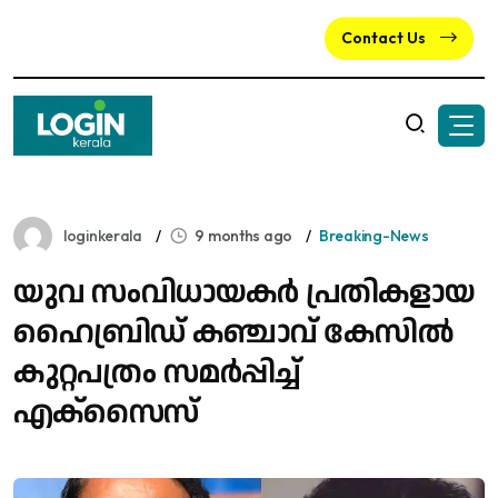
Contact Us
loginkerala
9 months ago
Breaking-News
യുവ സംവിധായകർ പ്രതികളായ
ഹൈബ്രിഡ് കഞ്ചാവ് കേസിൽ
കുറ്റപത്രം സമർപ്പിച്ച്
എക്സൈസ്