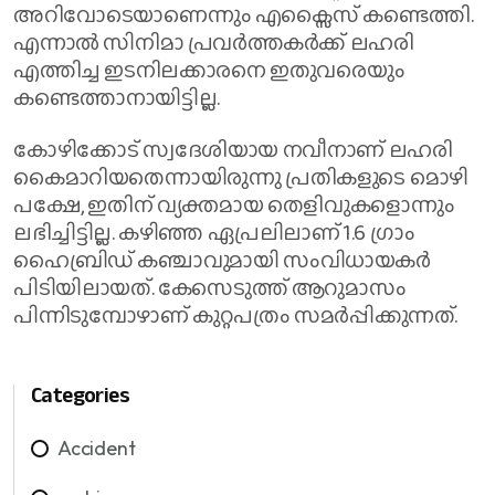
അറിവോടെയാണെന്നും എക്സൈസ് കണ്ടെത്തി.
എന്നാൽ സിനിമാ പ്രവർത്തകർക്ക് ലഹരി
എത്തിച്ച ഇടനിലക്കാരനെ ഇതുവരെയും
കണ്ടെത്താനായിട്ടില്ല.
കോഴിക്കോട് സ്വദേശിയായ നവീനാണ് ലഹരി
കൈമാറിയതെന്നായിരുന്നു പ്രതികളുടെ മൊഴി
പക്ഷേ, ഇതിന് വ്യക്തമായ തെളിവുകളൊന്നും
ലഭിച്ചിട്ടില്ല. കഴിഞ്ഞ ഏപ്രലിലാണ് 1.6 ഗ്രാം
ഹൈബ്രിഡ് കഞ്ചാവുമായി സംവിധായകർ
പിടിയിലായത്. കേസെടുത്ത് ആറുമാസം
പിന്നിടുമ്പോഴാണ് കുറ്റപത്രം സമർപ്പിക്കുന്നത്.
Categories
Accident