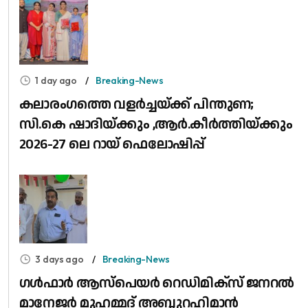
1 day ago
Breaking-News
കലാരംഗത്തെ വളർച്ചയ്ക്ക് പിന്തുണ;
സി.കെ ഷാദിയ്ക്കും ,ആർ.കീർത്തിയ്ക്കും
2026-27 ലെ റായ് ഫെലോഷിപ്പ്
3 days ago
Breaking-News
​ഗൾഫാർ ആസ്പെയർ റെഡിമിക്സ് ജനറൽ
മാനേജർ മുഹമ്മദ് അബ്ദുറഹിമാൻ