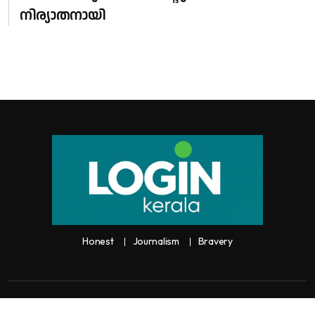
നിര്യാതനായി
Honest
Journalism
Bravery
Copyright:
Any unauthorized use or reproduction of
Loginkerala
content