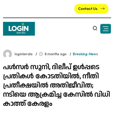
Contact Us
loginkerala
8 months ago
Breaking-News
പള്‍സര്‍ സുനി, ദിലീപ് ഉൾപ്പടെ
പ്രതികൾ കോടതിയിൽ, നീതി
പ്രതീക്ഷയിൽ അതിജീവിത;
നടിയെ ആക്രമിച്ച കേസിൽ വിധി
കാത്ത് കേരളം