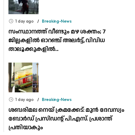
1 day ago
Breaking-News
സംസ്ഥാനത്ത് വീണ്ടും മഴ ശക്തം; 7
ജില്ലകളിൽ ഓറഞ്ച് അലർട്ട്, വിവിധ
താലൂക്കുകളിൽ...
1 day ago
Breaking-News
ശബരിമല നെയ് ക്രമക്കേട്: മുൻ ദേവസ്വം
ബോർഡ് പ്രസിഡന്റ് പി.എസ്. പ്രശാന്ത്
പ്രതിയാകും