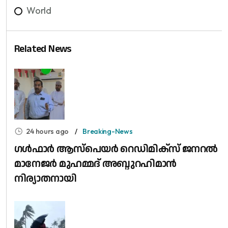
World
Related News
24 hours ago
Breaking-News
​ഗൾഫാർ ആസ്പെയർ റെഡിമിക്സ് ജനറൽ
മാനേജർ മുഹമ്മദ് അബ്ദുറഹിമാൻ
നിര്യാതനായി