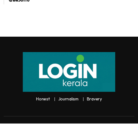
Honest
Journalism
Bravery
Copyright:
Any unauthorized use or reproduction of
Loginkerala
content
for commercial purposes is