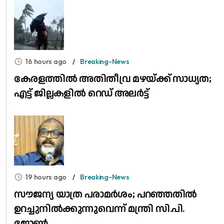
16 hours ago
Breaking-News
കേരളത്തിൽ അതിതീവ്ര മഴയ്ക്ക് സാധ്യത;
എട്ട് ജില്ലകളിൽ റെഡ് അലർട്ട്
19 hours ago
Breaking-News
സൗജന്യ യാത്ര പരാമർശം; പറഞ്ഞതിൽ
ഉറച്ചുനിൽക്കുന്നുവെന്ന് മന്ത്രി സി.പി.
ജോൺ