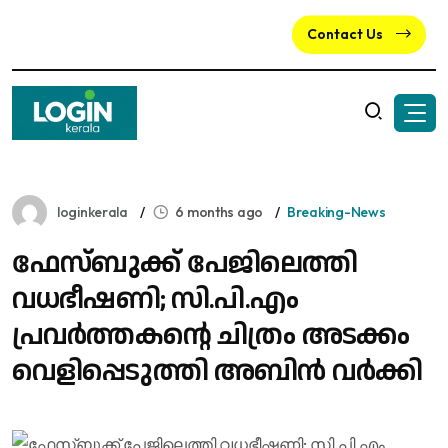
Contact Us
loginkerala
6 months ago
Breaking-News
ഫേസ്ബുക്ക് പേജിലെത്തി
വധഭീഷണി; സി.പി.എം
പ്രവർത്തകന്റെ ചിത്രം അടക്കം
വെളിപ്പെടുത്തി അബിൻ വർക്കി