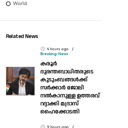
World
Related News
4 hours ago
Breaking-News
കരൂർ
ദുരന്തബാധിതരുടെ
കുടുംബങ്ങൾക്ക്
സർക്കാർ ജോലി
നൽകാനുള്ള ഉത്തരവ്
റദ്ദാക്കി മദ്രാസ്
ഹൈക്കോടതി
9 hours ago