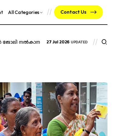
Contact Us
nt
All Categories
 നൽകാനുള്ള ഉത്തരവ് റദ്ദാക്കി മദ്രാസ് ഹൈക്കോടതി
27 Jul 2026
മയക
UPDATED