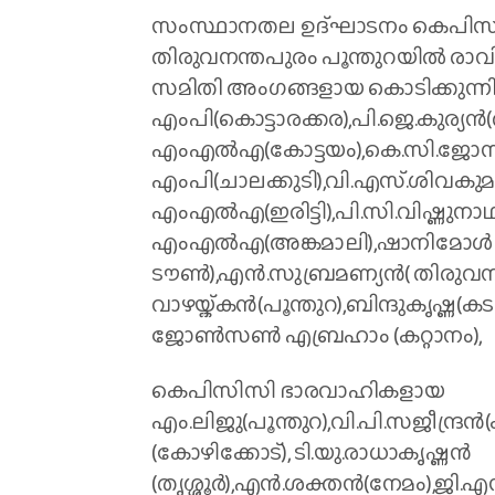
സംസ്ഥാനതല ഉദ്ഘാടനം കെപിസിസ
തിരുവനന്തപുരം പൂന്തുറയില്‍ രാവിലെ
സമിതി അംഗങ്ങളായ കൊടിക്കുന്നി
എംപി(കൊട്ടാരക്കര),പി.ജെ.കുര്യന്‍(ത
എംഎല്‍എ(കോട്ടയം),കെ.സി.ജോസഫ
എംപി(ചാലക്കുടി),വി.എസ്.ശിവകുമാ
എംഎല്‍എ(ഇരിട്ടി),പി.സി.വിഷ്ണു
എംഎല്‍എ(അങ്കമാലി),ഷാനിമോള്‍ ഉ
ടൗണ്‍),എന്‍.സുബ്രമണ്യന്‍( തിരുവ
വാഴയ്ക്കന്‍(പൂന്തുറ),ബിന്ദുകൃഷ്ണ(കടപ
ജോണ്‍സണ്‍ എബ്രഹാം (കറ്റാനം),
കെപിസിസി ഭാരവാഹികളായ
എം.ലിജു(പൂന്തുറ),വി.പി.സജീന്ദ്രന്
(കോഴിക്കോട്), ടി.യു.രാധാകൃഷ്ണന്‍
(തൃശ്ശൂര്‍),എന്‍.ശക്തന്‍(നേമം),ജി.