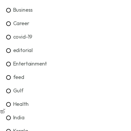
Business
Career
covid-19
editorial
Entertainment
feed
Gulf
Health
ത്
India
Kerala