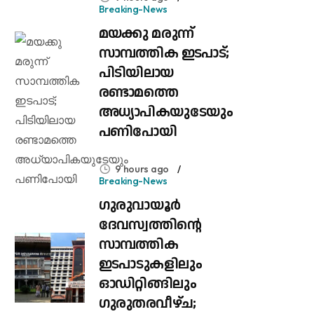
Breaking-News
മയക്കു മരുന്ന്
സാമ്പത്തിക ഇടപാട്;
പിടിയിലായ
രണ്ടാമത്തെ
അധ്യാപികയുടേയും
പണിപോയി
9 hours ago
Breaking-News
ഗുരുവായൂർ
ദേവസ്വത്തിന്റെ
സാമ്പത്തിക
ഇടപാടുകളിലും
ഓഡിറ്റിങ്ങിലും ​
ഗുരുതരവീഴ്ച;