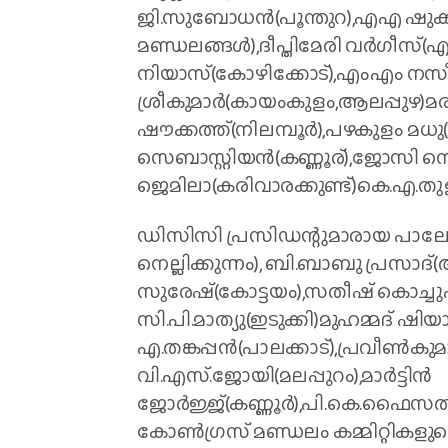
ജി.സുബോധന്‍(പൂന്തുറ),എഎ ഷുക്കൂ
മണ്ഡലങ്ങള്‍),ദീപ്തിമേരി വര്‍ഗീ
നിയാസ്(കോഴിക്കോട്),എംഎം നസീ
ശ്രീകുമാര്‍(കായംകുളം,ആലപ്പുഴ)മരി
ഷൗക്കത്ത്(നിലമ്പൂര്‍),പഴകുളം മ
സെബാസ്റ്റിയന്‍(കണ്ണൂര്),ജോസി സെബ
ജെമിലാ(കരിവാരക്കുണ്ട്)കെ.എ.തുള
ഡിസിസി പ്രസിഡന്റുമാരായ പാലോട് രവി
നെല്ലിക്കുന്നം), ബി.ബാബു പ്രസാദ്(
സുരേഷ്(കോട്ടയം),സതീഷ് കൊച്ചുപറമ
സി.പി.മാത്യു(ഇടുക്കി)മുഹമ്മദ് ഷ
എ.തങ്കപ്പന്‍(പാലക്കാട്),പ്രവീണ്‍കുമ
വി.എസ്.ജോയി(മലപ്പുറം),മാര്‍ട്ടിന്‍
ജോര്‍ജ്ജ്(കണ്ണൂര്‍),പി.കെ.ഫൈസല
കോണ്‍ഗ്രസ് മണ്ഡലം കമ്മിറ്റികളുട