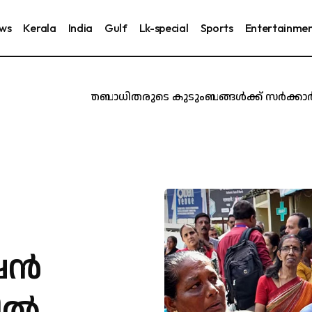
ews
Kerala
India
Gulf
Lk-special
Sports
Entertainme
കരൂർ ദുരന്തബാധിതരുടെ കുടുംബങ്ങൾക്ക് സർക്കാർ ജോലി
ന്‍
നിൽ