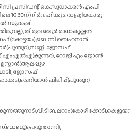
ി പ്രസിഡന്റ് കെ.സുധാകരന്‍ എംപി
 10.30ന് നിര്‍വഹിക്കും. രാഷ്ട്രീയകാര്യ
ല്‍ സുരേഷ്
ിരുവല്ല), തിരുവഞ്ചൂര്‍ രാധാകൃഷ്ണന്‍
് (കോട്ടയം),ബെന്നി ബെഹനാന്‍
ര്‍(പൂന്തുറ),സണ്ണി ജോസഫ്
നാഥ് എംഎല്‍എ(കുണ്ടറ), റോജി എം ജോണ്‍
സ്മാന്‍(ആലപ്പുഴ
മ്പാടി), ജോസഫ്
്പാക്കട),ചെറിയാന്‍ ഫിലിപ്പ്(പൂന്തുറ)
‍(കുന്നത്തുനാട്),വി.ടി.ബലറാം(കോഴിക്കോട്),കെ.ജയന്
എസ്.ബാബു(പെരുന്താന്നി),