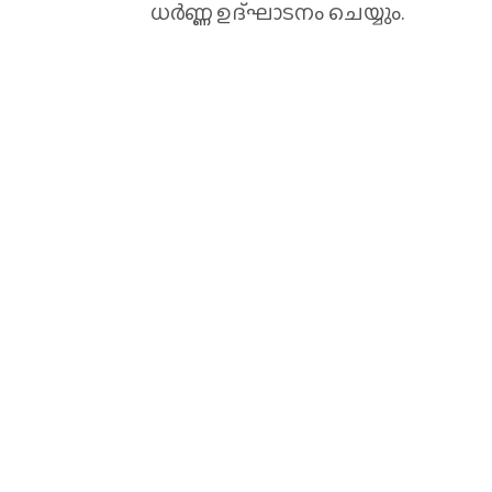
ധര്‍ണ്ണ ഉദ്ഘാടനം ചെയ്യും.