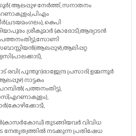
ര്‍( ആലപ്പുഴ നേര്‍ത്ത്, സനാതനം
സ്(എറണാകുളം),പിഎം
ര്‍(ചടയമംഗലം), കെപി
യാപുരം ശ്രീകുമാര്‍ (കാരോട്),ആര്യാടന്‍
ധു(പത്തനംതിട്ട),സോണി
ാസ്റ്റിയന്‍(ആലപ്പുഴ),ആലിപ്പറ്റ
സി(പാലക്കാട്),
( പൂന്തുറ)രാജേന്ദ്ര പ്രസാദ്( ഉമ്മന്നൂര്‍
ആലപ്പുഴ) നാട്ടകം
്പില്‍( പത്തനംതിട്ട),
ിയാസ്(എറണാകുളം),
ാര്‍(കോഴിക്കോട്),
്‍(കാസര്‍കോഡ്) തുടങ്ങിയവര്‍ വിവിധ
െ നേതൃത്വത്തില്‍ നടക്കുന്ന പ്രതിഷേധ