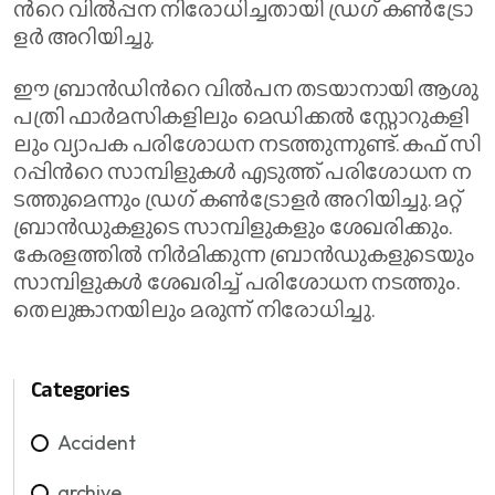
ന്‍റെ വി​ൽ​പ്പ​ന നി​രോ​ധി​ച്ച​താ​യി ഡ്ര​ഗ് ക​ൺ​ട്രോ​
ള​ർ അ​റി​യി​ച്ചു.
ഈ ​ബ്രാ​ൻ​ഡി​ന്‍റെ വി​ൽ​പ​ന ത​ട​യാ​നാ​യി ആ​ശു​
പ​ത്രി ഫാ​ർ​മ​സി​ക​ളി​ലും മെ​ഡി​ക്ക​ൽ സ്റ്റോ​റു​ക​ളി​
ലും വ്യാ​പ​ക പ​രി​ശോ​ധ​ന ന​ട​ത്തു​ന്നു​ണ്ട്. ക​ഫ് സി​
റ​പ്പി​ന്‍റെ സാ​മ്പി​ളു​ക​ൾ എ​ടു​ത്ത് പ​രി​ശോ​ധ​ന ന​
ട​ത്തു​മെ​ന്നും ഡ്ര​ഗ് ക​ൺ​ട്രോ​ള​ർ അ​റി​യി​ച്ചു. മ​റ്റ്
ബ്രാ​ൻ​ഡു​ക​ളു​ടെ സാ​മ്പി​ളു​ക​ളും ശേ​ഖ​രി​ക്കും.
കേ​ര​ള​ത്തി​ൽ നി​ർ​മി​ക്കു​ന്ന ബ്രാ​ൻ​ഡു​ക​ളു​ടെ​യും
സാ​മ്പി​ളു​ക​ൾ ശേ​ഖ​രി​ച്ച് പ​രി​ശോ​ധ​ന ന​ട​ത്തും.
തെ​ലു​ങ്കാ​ന​യി​ലും മ​രു​ന്ന് നി​രോ​ധി​ച്ചു.
Categories
Accident
archive