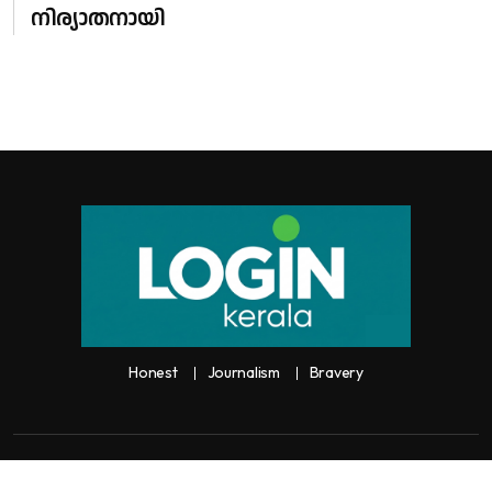
നിര്യാതനായി
Honest
Journalism
Bravery
Copyright:
Any unauthorized use or reproduction of
Loginkerala
content