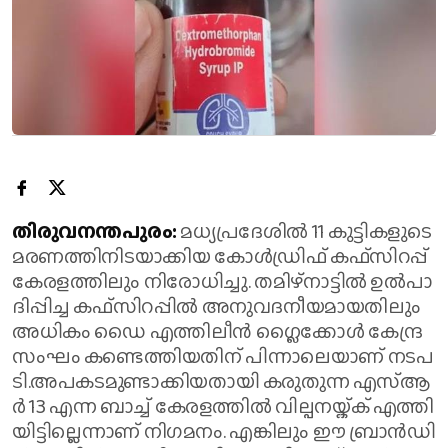
തി​രു​വ​ന​ന്ത​പു​രം:
മ​ധ്യ​പ്ര​ദേ​ശി​ൽ 11 കു​ട്ടി​ക​ളു​ടെ
മ​ര​ണ​ത്തി​നി​ട​യാ​ക്കി​യ കോ​ൾ​ഡ്രി​ഫ് ക​ഫ്സി​റ​പ്പ്
കേ​ര​ള​ത്തി​ലും നി​രോ​ധി​ച്ചു. ത​മി​ഴ്നാ​ട്ടി​ൽ ഉ​ൽ​പാ​
ദി​പ്പി​ച്ച ക​ഫ്സി​റ​പ്പി​ൽ അ​നു​വ​ദ​നീ​യ​മാ​യ​തി​ലും
അ​ധി​കം ഡൈ ​എ​ത്തി​ലീ​ൻ ഗ്ലൈ​ക്കോ​ൾ കേ​ന്ദ്ര
സം​ഘം ക​ണ്ടെ​ത്തി​യ​തി​ന് പി​ന്നാ​ലെ​യാ​ണ് ന​ട​പ​
ടി.അ​പ​ക​ട​മു​ണ്ടാ​ക്കി​യ​താ​യി ക​രു​തു​ന്ന എ​സ്ആ​
ർ 13 എ​ന്ന ബാ​ച്ച് കേ​ര​ള​ത്തി​ൽ വി​ല്പ​ന​യ്ക്ക് എ​ത്തി​
യി​ട്ടി​ല്ലെ​ന്നാ​ണ് നി​ഗ​മ​നം. എ​ങ്കി​ലും ഈ ​ബ്രാ​ൻ​ഡി​