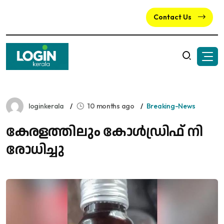
Contact Us
loginkerala
10 months ago
Breaking-News
കേ​ര​ള​ത്തി​ലും കോ​ൾ​ഡ്രി​ഫ് നി​
രോ​ധി​ച്ചു