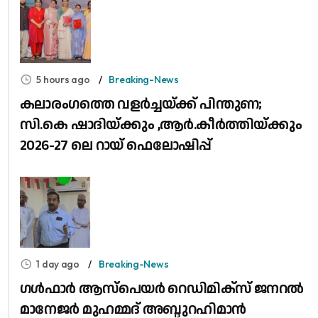
5 hours ago
Breaking-News
കലാരംഗത്തെ വളർച്ചയ്ക്ക് പിന്തുണ;
സി.കെ ഷാദിയ്ക്കും ,ആർ.കീർത്തിയ്ക്കും
2026-27 ലെ റായ് ഫെലോഷിപ്പ്
1 day ago
Breaking-News
​ഗൾഫാർ ആസ്പെയർ റെഡിമിക്സ് ജനറൽ
മാനേജർ മുഹമ്മദ് അബ്ദുറഹിമാൻ