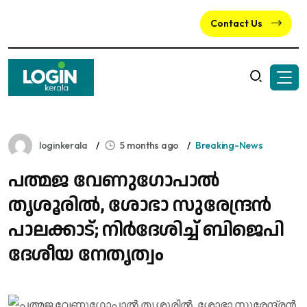
Contact Us
loginkerala
5 months ago
Breaking-News
പത്മജ വേണുഗോപാല്‍
തൃശൂരില്‍, ശോഭാ സുരേന്ദ്രന്‍
പാലക്കാട്; നിര്‍ദേശിച്ച് ബിജെപി
ദേശീയ നേതൃത്വം