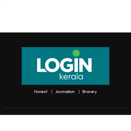
Honest
Journalism
Bravery
Copyright:
Any unauthorized use or reproduction of
Loginkerala
content
for commercial purposes is