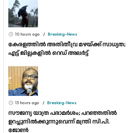
10 hours ago
Breaking-News
കേരളത്തിൽ അതിതീവ്ര മഴയ്ക്ക് സാധ്യത;
എട്ട് ജില്ലകളിൽ റെഡ് അലർട്ട്
13 hours ago
Breaking-News
സൗജന്യ യാത്ര പരാമർശം; പറഞ്ഞതിൽ
ഉറച്ചുനിൽക്കുന്നുവെന്ന് മന്ത്രി സി.പി.
ജോൺ