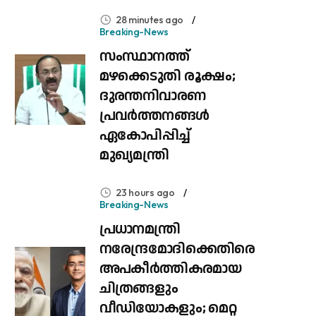
28 minutes ago
Breaking-News
സംസ്ഥാനത്ത്
മഴക്കെടുതി രൂക്ഷം;
ദുരന്തനിവാരണ
പ്രവർത്തനങ്ങൾ
ഏകോപിപ്പിച്ച്
മുഖ്യമന്ത്രി
23 hours ago
Breaking-News
പ്രധാനമന്ത്രി
നരേന്ദ്രമോദിക്കെതിരെ
അപകീർത്തികരമായ
ചിത്രങ്ങളും
വീഡിയോകളും; മെറ്റ