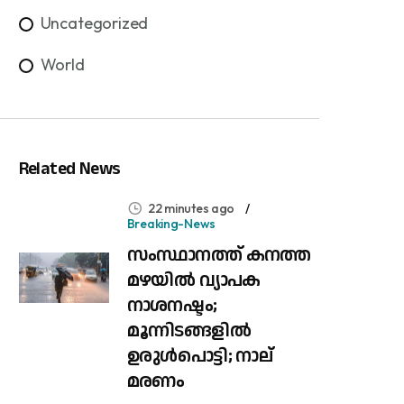
Uncategorized
World
Related News
22 minutes ago
Breaking-News
സംസ്ഥാനത്ത് കനത്ത
മഴയിൽ വ്യാപക
നാശനഷ്ടം;
മൂന്നിടങ്ങളിൽ
ഉരുൾപൊട്ടി; നാല്
മരണം