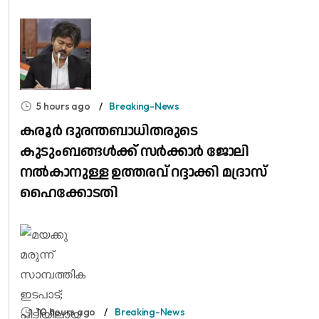
5 hours ago
Breaking-News
കരൂർ ദുരന്തബാധിതരുടെ
കുടുംബങ്ങൾക്ക് സർക്കാർ ജോലി
നൽകാനുള്ള ഉത്തരവ് റദ്ദാക്കി മദ്രാസ്
ഹൈക്കോടതി
10 hours ago
Breaking-News