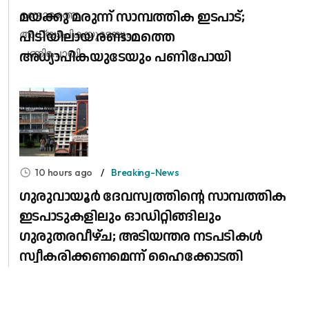
മയക്കു മരുന്ന് സാമ്പത്തിക ഇടപാട്;
പിടിയിലായ രണ്ടാമത്തെ
അധ്യാപികയുടേയും പണിപോയി
10 hours ago
Breaking-News
ഗുരുവായൂർ ദേവസ്വത്തിന്റെ സാമ്പത്തിക
ഇടപാടുകളിലും ഓഡിറ്റിങ്ങിലും ​
ഗുരുതരവീഴ്ച; അടിയന്തര നടപടികൾ
സ്വീകരിക്കണമെന്ന് ഹൈക്കോടതി