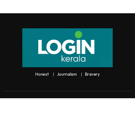
Honest
Journalism
Bravery
Copyright:
Any unauthorized use or reproduction of
Loginkerala
content
for commercial purposes is
strictly prohibited and constitutes copyright infringement liable to legal
action.