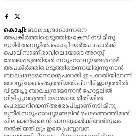
കൊച്ചി:
ബാലചന്ദ്രമോനോനെ
അപകീർത്തിപ്പെടുത്തിയ കേസ്. നടി മീനു
മുനീർ അറസ്റ്റിൽ. കൊച്ചി ഇൻഫോ പാർക്ക്
പൊലീസാണ് രാവിലെയോടെ അറസ്റ്റ്
രേഖപ്പെടുത്തിയത്. സമൂഹമാധ്യമങ്ങൾ വഴി
അപകീർത്തിപ്പെടുത്തിയെന്നായിരുന്നു നടൻ
ബാലചന്ദ്രമേനോന്റെ പരാതി. ഇ പരാതിയിലാണ്
അറസ്റ്റ് രേഖപ്പെടുത്തിയത്. പിന്നീട് ജാമ്യത്തിൽ
വിട്ടയച്ചു. ബാലചന്ദ്രമേനോൻ ഹോട്ടലിൽ
വിളിച്ചുവരുത്തി മോശമായ രീതിയിൽ
പെരുമാറിയെന്ന് അരോപിച്ചാണ് നടി മീനു
മുനീർ സമൂഹമാധ്യമങ്ങളിൽ രം​ഗത്തെത്തിയത്.
ചില ഓൺലൈൻ ചാനലുകൾക്ക് അഭിമുഖം
നൽകിയതിലും ഇതേ പ്രസ്താവന
ആവർത്തിച്ചിരുന്നു. പിന്നാലെയാണ് മീനു