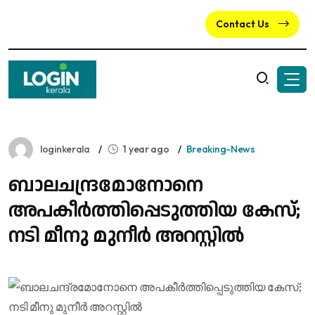
Contact Us
loginkerala
1 year ago
Breaking-News
ബാലചന്ദ്രമോനോനെ
അപകീർത്തിപ്പെടുത്തിയ കേസ്;
നടി മീനു മുനീർ അറസ്റ്റിൽ