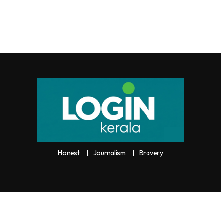
Honest
Journalism
Bravery
Copyright:
Any unauthorized use or reproduction of
Loginkerala
content
for commercial purposes is