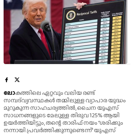
ലോ
കത്തിലെ ഏറ്റവും വലിയ രണ്ട്
സമ്പദ്‌വ്യവസ്ഥകൾ തമ്മിലുള്ള വ്യാപാര യുദ്ധം
മുറുകുന്ന സാഹചര്യത്തിൽ, ചൈന യുഎസ്
സാധനങ്ങളുടെ മേലുള്ള തിരുവ 125% ആയി
ഉയർത്തിയിട്ടും, തന്റെ താരിഫ് നയം “ശരിക്കും
നന്നായി പ്രവർത്തിക്കുന്നുണ്ടെന്ന്” യുഎസ്