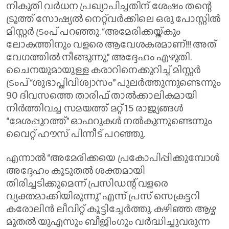
നികുതി വർധന പ്രഖ്യാപിച്ചതിന് ശേഷം തന്റെ
ട്രൂത്ത് സോഷ്യൽ നെറ്റ്‌വർക്കിലെ ഒരു പോസ്റ്റിൽ
മിസ്റ്റർ ട്രംപ് പറഞ്ഞു. “അമേരിക്കയ്ക്കും
ലോകത്തിനും വളരെ ആവേശകരമാണ്!!! അത്
വേഗത്തിൽ നീങ്ങുന്നു,” അദ്ദേഹം എഴുതി.
ചൈനയുമായുള്ള കരാറിനെക്കുറിച്ച് മിസ്റ്റർ
ട്രംപ് “ശുഭാപ്തിവിശ്വാസം” പുലർത്തുന്നുണ്ടെന്നും
90 ദിവസത്തെ താരിഫ് താൽക്കാലികമായി
നിർത്തിവച്ച സമയത്ത് മറ്റ് 15 രാജ്യങ്ങൾ
“മേശപ്പുറത്ത്” ഓഫറുകൾ നൽകുന്നുണ്ടെന്നും
വൈറ്റ് ഹൗസ് പിന്നീട് പറഞ്ഞു.
എന്നാൽ “അമേരിക്കയെ പ്രകോപിപ്പിക്കുമ്പോൾ
അദ്ദേഹം കൂടുതൽ ശക്തമായി
തിരിച്ചടിക്കുമെന്ന് പ്രസിഡന്റ് വളരെ
വ്യക്തമാക്കിയിരുന്നു” എന്ന് പ്രസ് സെക്രട്ടറി
കരോലിൻ ലീവിറ്റ് കൂട്ടിച്ചേർത്തു. കഴിഞ്ഞ ആഴ്ച
മുതൽ യുഎസും ബീജിംഗും വർദ്ധിച്ചുവരുന്ന