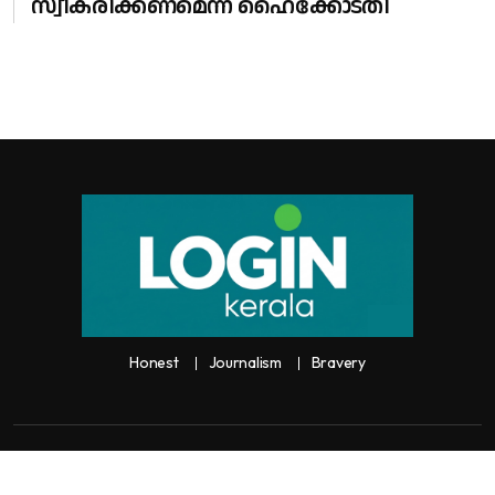
സ്വീകരിക്കണമെന്ന് ഹൈക്കോടതി
Honest
Journalism
Bravery
Copyright:
Any unauthorized use or reproduction of
Loginkerala
content