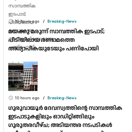
10 hours ago
Breaking-News
മയക്കു മരുന്ന് സാമ്പത്തിക ഇടപാട്;
പിടിയിലായ രണ്ടാമത്തെ
അധ്യാപികയുടേയും പണിപോയി
10 hours ago
Breaking-News
ഗുരുവായൂർ ദേവസ്വത്തിന്റെ സാമ്പത്തിക
ഇടപാടുകളിലും ഓഡിറ്റിങ്ങിലും ​
ഗുരുതരവീഴ്ച; അടിയന്തര നടപടികൾ