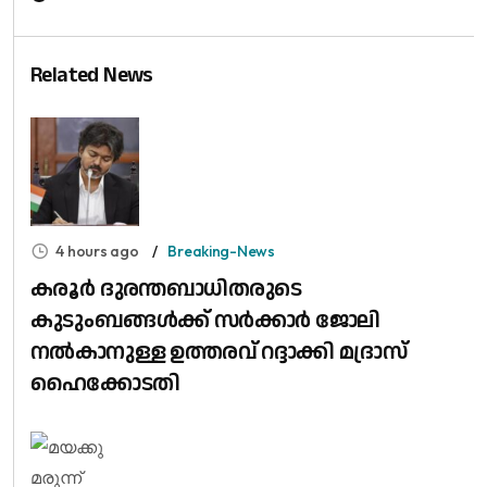
Related News
4 hours ago
Breaking-News
കരൂർ ദുരന്തബാധിതരുടെ
കുടുംബങ്ങൾക്ക് സർക്കാർ ജോലി
നൽകാനുള്ള ഉത്തരവ് റദ്ദാക്കി മദ്രാസ്
ഹൈക്കോടതി