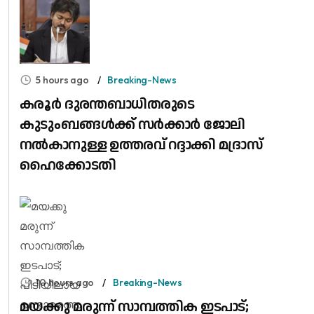
5 hours ago
Breaking-News
കരൂർ ദുരന്തബാധിതരുടെ
കുടുംബങ്ങൾക്ക് സർക്കാർ ജോലി
നൽകാനുള്ള ഉത്തരവ് റദ്ദാക്കി മദ്രാസ്
ഹൈക്കോടതി
10 hours ago
Breaking-News
മയക്കു മരുന്ന് സാമ്പത്തിക ഇടപാട്;