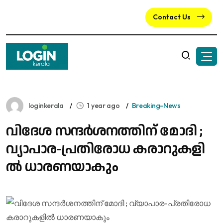
Contact Us
loginkerala
1 year ago
Breaking-News
വിദേശ സന്ദർശനത്തിന് മോദി ;
വ്യാ​പാ​ര-​പ്ര​തി​രോ​ധ​ ക​രാ​റു​ക​ളി​
ൽ ധാ​ര​ണ​യാ​കും