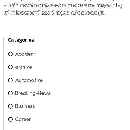
പാ​ര്‍​ല​മെ​ന്‍റ് വ​ര്‍​ഷ​കാ​ല സ​മ്മേ​ള​നം ആ​രം​ഭി​ച്ച​
തി​നി​ടെ​യാ​ണ് മോ​ദി​യു​ടെ വി​ദേ​ശ​യാ​ത്ര.
Categories
Accident
archive
Automotive
Breaking-News
Business
Career