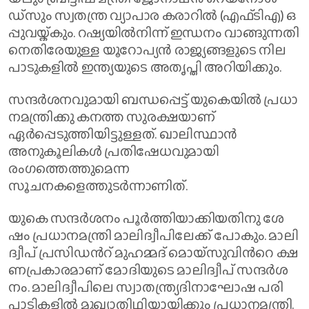
ഡ്സും സ്വ​ത​ന്ത്ര വ്യാ​പാ​ര ക​രാ​റി​ൽ (എ​ഫ്‌​ടി‌​എ) ഒ​
പ്പു​വ​യ്ക്കും. റ​ഷ്യ​യി​ൽ​നി​ന്ന് ഇ​ന്ധ​നം വാ​ങ്ങു​ന്ന​തി​
നെ​തി​രേ​യു​ള്ള യൂ​റോ​പ്യ​ൻ രാ​ജ്യ​ങ്ങ​ളു​ടെ നി​ല​
പാ​ടു​ക​ളി​ൽ ഇ​ന്ത്യ​യു​ടെ അ​തൃ​പ്തി അ​റി​യി​ക്കും.
സന്ദർശനവുമായി ബന്ധപ്പെട്ട് യുകെയിൽ പ്ര​ധാ​
ന​മ​ന്ത്രിക്കു കനത്ത സുരക്ഷയാണ്
ഏർപ്പെടുത്തിയിട്ടുള്ളത്. ഖാലിസ്ഥാൻ
അനുകൂലികൾ പ്രതിഷേധവുമായി
രംഗത്തെത്തുമെന്ന
സൂചനകളെത്തുടർന്നാണിത്.
യു​കെ സ​ന്ദ​ർ​ശ​നം പൂ​ർ​ത്തി​യാ​ക്കി​യ​തി​നു ശേ​
ഷം പ്ര​ധാ​ന​മ​ന്ത്രി മാ​ലി​ദ്വീ​പി​ലേ​ക്ക് പോ​കും. മാ​ലി​
ദ്വീ​പ് പ്ര​സി​ഡ​ന്‍റ് മു​ഹ​മ്മ​ദ് മൊ​യ്സു​വി​ന്‍റെ ക്ഷ​
ണ​പ്ര​കാ​ര​മാ​ണ് മോ​ദി​യു​ടെ മാ​ലി​ദ്വീ​പ് സ​ന്ദ​ർ​ശ​
നം. മാ​ലി​ദ്വീ​പി​ലെ സ്വാ​ത​ന്ത്ര്യ​ദി​നാ​ഘോ​ഷ പ​രി​
പാ​ടി​ക​ളി​ൽ മു​ഖ്യാ​തി​ഥി​യാ​യി​ക്കും പ്ര​ധാ​ന​മ​ന്ത്രി.