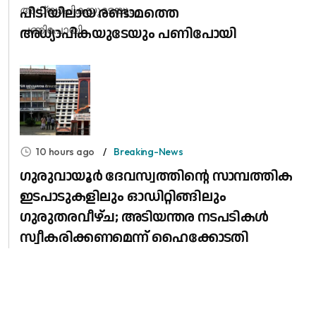
പിടിയിലായ രണ്ടാമത്തെ
അധ്യാപികയുടേയും പണിപോയി
10 hours ago
Breaking-News
ഗുരുവായൂർ ദേവസ്വത്തിന്റെ സാമ്പത്തിക
ഇടപാടുകളിലും ഓഡിറ്റിങ്ങിലും ​
ഗുരുതരവീഴ്ച; അടിയന്തര നടപടികൾ
സ്വീകരിക്കണമെന്ന് ഹൈക്കോടതി