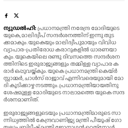
ന്യൂ​ഡ​ൽ​ഹി:
പ്ര​ധാ​നമ​ന്ത്രി ന​രേ​ന്ദ്ര മോ​ദി​യു​ടെ
യു​കെ, മാ​ലി​ദ്വീ​പ് സ​ന്ദ​ർ​ശ​ന​ത്തി​ന് ഇ​ന്നു തു​ട​
ക്കമാകും. യു​കെ​യും മാ​ലി​ദ്വീ​പു​മാ​യും വി​വി​ധ
വ്യാ​പാ​ര-​പ്ര​തി​രോ​ധ​ ക​രാ​റു​ക​ളി​ൽ ധാ​ര​ണ​യാ​
കും. യു​കെ​യി​ലെ ര​ണ്ടു ദി​വ​സ​ത്തെ സ​ന്ദ​ർ​ശ​ന​
ത്തി​നി​ടെ ഇ​രു​രാ​ജ്യ​ങ്ങ​ളും ത​മ്മി​ള്ള വ്യാ​പാ​ര ക​
രാ​ർ ഒ​പ്പു​വ​യ്ക്കും. യു​കെ പ്ര​ധാ​ന​മ​ന്ത്രി കെ​യ്ർ
സ്റ്റാ​മ്മ​ർ, ചാ​ൾ​സ് രാ​ജാ​വ് എ​ന്നി​വ​രെ​യു​മാ​യി മോ​
ദി കൂ​ടി​ക്കാ​ഴ്ച ന​ട​ത്തും. പ്ര​ധാ​ന​മ​ന്ത്രി​യാ​യ​തി​നു​
ശേ​ഷ​മു​ള്ള മോ​ദി​യു​ടെ നാ​ലാ​മ​ത്തെ യു​കെ സ​ന്ദ​
ർ​ശ​ന​മാ​ണി​ത്.
ഇ​രു​രാ​ജ്യ​ങ്ങ​ളു​ടെ​യും പ്ര​ധാ​ന​മ​ന്ത്രി​മാ​രു​ടെ സാ​
ന്നി​ധ്യ​ത്തി​ൽ കേ​ന്ദ്ര​വാ​ണി​ജ്യ മ​ന്ത്രി പീ​യൂ​ഷ് ഗോ​
യ​ലും ബ്രി​ട്ടീ​ഷ് മ​ന്ത്രി ജോ​നാ​ഥ​ൻ റെ​യ്നോ​ൾ​