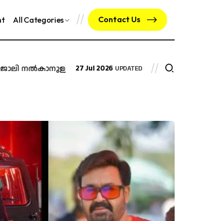
Contact Us
nt
All Categories
ൽകാനുള്ള ഉത്തരവ് റദ്ദാക്കി മദ്രാസ് ഹൈക്കോടതി
27 Jul 2026
മയക്ക
UPDATED