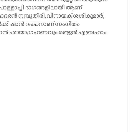
 പൊള്ളാച്ചി ഭാഗങ്ങളിലായി ആണ്
ാമോദരൻ നമ്പൂതിരി, വിനായക് ശശികുമാർ,
ൾക്ക് ഷാൻ റഹ്മാനാണ് സംഗീതം
ോഹൻ ഛായാഗ്രഹണവും രഞ്ജൻ എബ്രഹാം