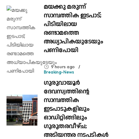
മയക്കു മരുന്ന്
സാമ്പത്തിക ഇടപാട്;
പിടിയിലായ
രണ്ടാമത്തെ
അധ്യാപികയുടേയും
പണിപോയി
9 hours ago
Breaking-News
ഗുരുവായൂർ
ദേവസ്വത്തിന്റെ
സാമ്പത്തിക
ഇടപാടുകളിലും
ഓഡിറ്റിങ്ങിലും ​
ഗുരുതരവീഴ്ച;
അടിയന്തര നടപടികൾ