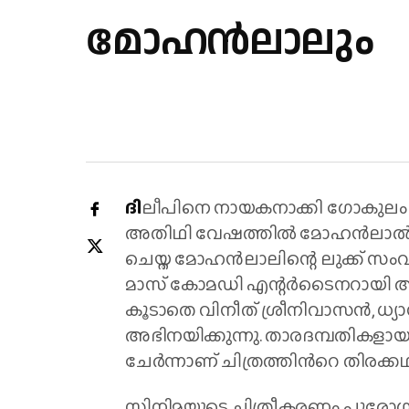
മോഹൻലാലും
ദി
ലീപിനെ നായകനാക്കി ഗോകുലം ഗോ
അതിഥി വേഷത്തിൽ മോഹൻലാൽ എത
ചെയ്ത മോഹൻലാലിന്റെ ലുക്ക് സംവിധ
മാസ് കോമഡി എന്റർടൈനറായി അവതര
കൂടാതെ വിനീത് ശ്രീനിവാസൻ, ധ്യ
അഭിനയിക്കുന്നു. താരദമ്പതികളാ
ചേർന്നാണ് ചിത്രത്തിന്‍റെ തിരക്കഥ 
സിനിമയുടെ ചിത്രീകരണം പുരോഗമി