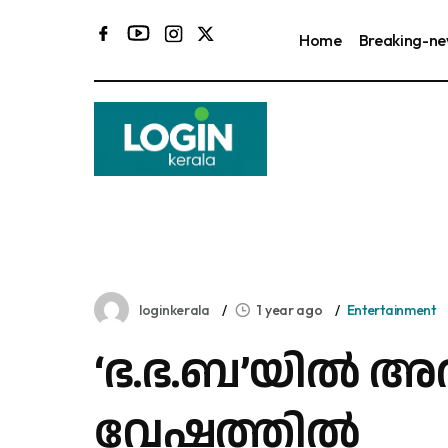
Home
Breaking-n
ക
loginkerala
1 year ago
Entertainment
‘ഭ.ഭ.ബ’യില്‍ അ
വേഷത്തിൽ