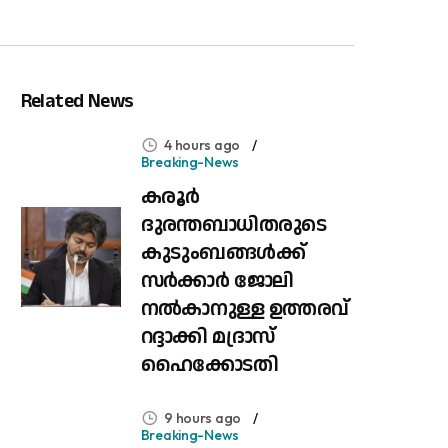
Related News
4 hours ago
Breaking-News
കരൂർ
ദുരന്തബാധിതരുടെ
കുടുംബങ്ങൾക്ക്
സർക്കാർ ജോലി
നൽകാനുള്ള ഉത്തരവ്
റദ്ദാക്കി മദ്രാസ്
ഹൈക്കോടതി
9 hours ago
Breaking-News