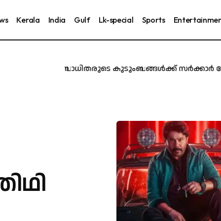
ews
Kerala
India
Gulf
Lk-special
Sports
Entertainme
രൂർ ദുരന്തബാധിതരുടെ കുടുംബങ്ങൾക്ക് സർക്കാർ ജോലി ന
തിഥി