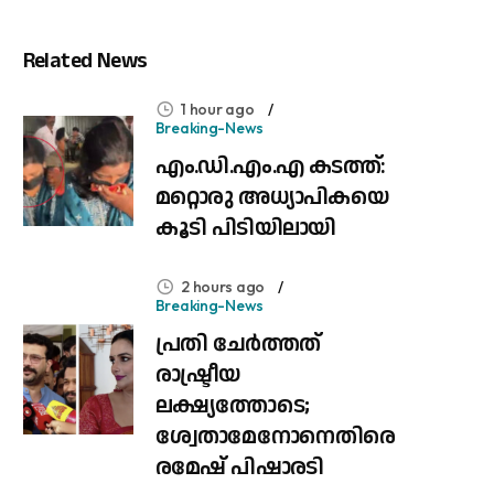
Related News
1 hour ago
Breaking-News
എം.ഡി.എം.എ കടത്ത്:
മറ്റൊരു അധ്യാപികയെ
കൂടി പിടിയിലായി
2 hours ago
Breaking-News
പ്രതി ചേർത്തത്
രാഷ്ട്രീയ
ലക്ഷ്യത്തോടെ;
ശ്വേതാമേനോനെതിരെ
രമേഷ് പിഷാരടി