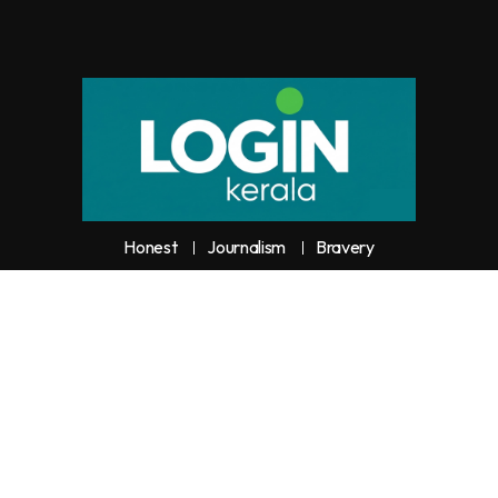
Honest
Journalism
Bravery
y unauthorized use or reproduction of
Loginkerala
content for commercia
trictly prohibited and constitutes copyright infringement liable to legal actio