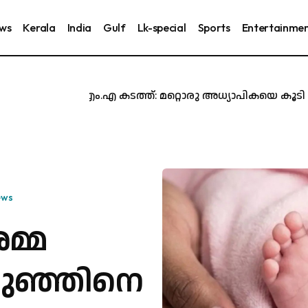
ews
Kerala
India
Gulf
Lk-special
Sports
Entertainme
എം.ഡി.എം.എ കടത്ത്: മറ്റൊരു അധ്യാപികയെ കൂടി പിട
ews
മ്മ
കുഞ്ഞിനെ