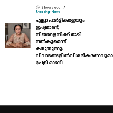
2 hours ago
Breaking-News
എല്ലാ പാർട്ടികളേയും
ഇഷ്ടമാണ്;
നിങ്ങളെനിക്ക് മാപ്പ്
നൽകുമെന്ന്
കരുതുന്നു:
വിവാദങ്ങളിൽവിശദീകരണവുമാ
പേളി മാണി