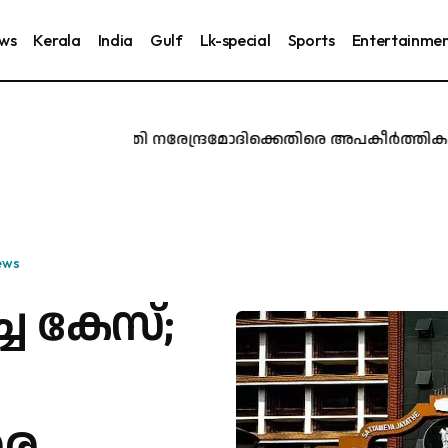
ews
Kerala
India
Gulf
Lk-special
Sports
Entertainme
പ്രധാനമന്ത്രി നരേന്ദ്രമോദിക്കെതിരെ അപകീർത്തികരമാ
ews
ച കേസ്;
രെ