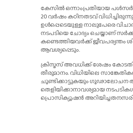
കേസിൽ ഒന്നാംപ്രതിയായ പൾസർ സ
20 വർഷം കഠിനതടവ് വിധിച്ചിരുന്ന
ഉൾപ്പെടെയുള്ള നാലുപേരെ വിചാര
നടപടിയെ ചോദ്യം ചെയ്താണ് സർക്
കണ്ടെത്തിയവർക്ക് ജീവപര്യന്തം
ആവശ്യപ്പെടും.
ക്രിസ്മസ് അവധിക്ക് ശേഷം കോട
തീരുമാനം. വിധിയിലെ സാങ്കേത
ചൂണ്ടിക്കാട്ടുകയും ​ഗൂഢാലോചന അ
തെളിയിക്കാനാവശ്യമായ നടപടികൾ സ
പ്രൊസിക്യൂഷൻ അറിയിച്ചതനസരിച്