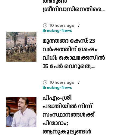
അരുൺ
ശ്രീനിവാസിനെതിരെ...
10 hours ago
Breaking-News
മുത്തങ്ങ കേസ്: 23
വർഷത്തിന് ശേഷം
വിധി; കൊലക്കേസിൽ
35 പേർ വെറുതെ,...
10 hours ago
Breaking-News
പിഎം-ശ്രീ
പദ്ധതിയിൽ നിന്ന്
സംസ്ഥാനങ്ങൾക്ക്
പിന്മാറാം;
ആനുകൂല്യങ്ങൾ