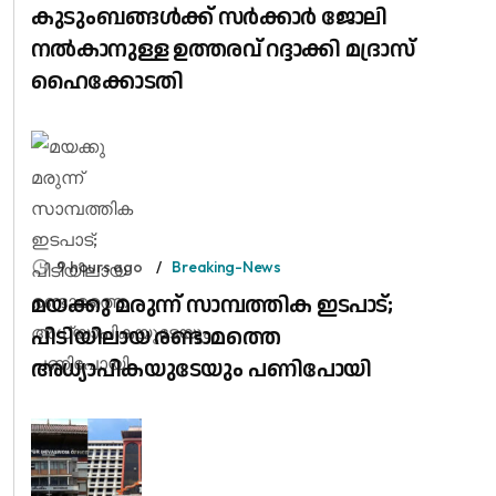
കുടുംബങ്ങൾക്ക് സർക്കാർ ജോലി
നൽകാനുള്ള ഉത്തരവ് റദ്ദാക്കി മദ്രാസ്
ഹൈക്കോടതി
9 hours ago
Breaking-News
മയക്കു മരുന്ന് സാമ്പത്തിക ഇടപാട്;
പിടിയിലായ രണ്ടാമത്തെ
അധ്യാപികയുടേയും പണിപോയി