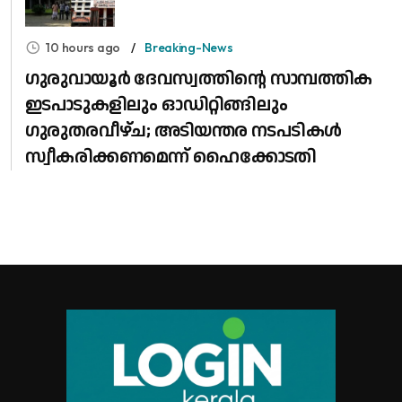
10 hours ago
Breaking-News
ഗുരുവായൂർ ദേവസ്വത്തിന്റെ സാമ്പത്തിക
ഇടപാടുകളിലും ഓഡിറ്റിങ്ങിലും ​
ഗുരുതരവീഴ്ച; അടിയന്തര നടപടികൾ
സ്വീകരിക്കണമെന്ന് ഹൈക്കോടതി