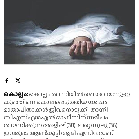
കൊല്ലം:
കൊല്ലം താന്നിയിൽ രണ്ടരവയസുള്ള
കുഞ്ഞിനെ കൊലപ്പെടുത്തിയ ശേഷം
മാതാപിതാക്കൾ ജീവനൊടുക്കി. താന്നി
ബിഎസ്എൻഎൽ ഓഫീസിന് സമീപം
താമസിക്കുന്ന അജീഷ് (38), ഭാര്യ സുലു (36)
ഇവരുടെ ആൺകുട്ടി ആദി എന്നിവരാണ്