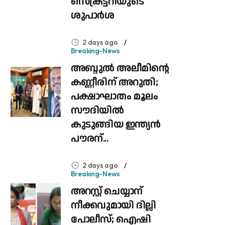
സെക്രട്ടറിയുടെ
ശുപാർശ
2 days ago
Breaking-News
അബ്ദുൽ അലീമിന്റെ
കണ്ണീരിന് അറുതി;
പക്ഷാഘാതം മൂലം
സൗദിയിൽ
കുടുങ്ങിയ ഇന്ത്യൻ
പൗരന്...
2 days ago
Breaking-News
അറസ്റ്റ് ചെയ്യാന്‌
നീക്കവുമായി ദില്ലി
പോലീസ്; ഐഷി