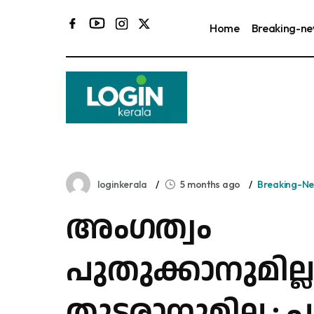
Home
Breaking-n
loginkerala
5 months ago
Breaking-N
അംഗത്വം
പുതുക്കാനുമില്ല
തുടരാനുമില്ല ; പാര്