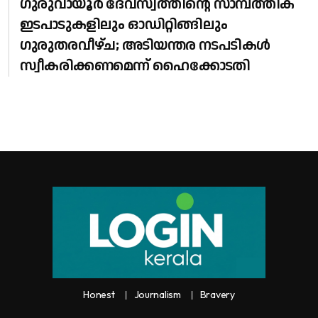
ഗുരുവായൂർ ദേവസ്വത്തിന്റെ സാമ്പത്തിക
ഇടപാടുകളിലും ഓഡിറ്റിങ്ങിലും ​
ഗുരുതരവീഴ്ച; അടിയന്തര നടപടികൾ
സ്വീകരിക്കണമെന്ന് ഹൈക്കോടതി
Honest
Journalism
Bravery