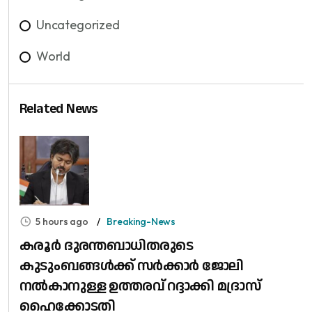
Uncategorized
World
Related News
5 hours ago
Breaking-News
കരൂർ ദുരന്തബാധിതരുടെ
കുടുംബങ്ങൾക്ക് സർക്കാർ ജോലി
നൽകാനുള്ള ഉത്തരവ് റദ്ദാക്കി മദ്രാസ്
ഹൈക്കോടതി