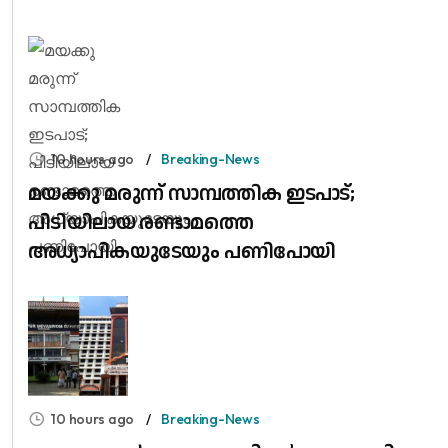
10 hours ago
Breaking-News
മയക്കു മരുന്ന് സാമ്പത്തിക ഇടപാട്;
പിടിയിലായ രണ്ടാമത്തെ
അധ്യാപികയുടേയും പണിപോയി
10 hours ago
Breaking-News