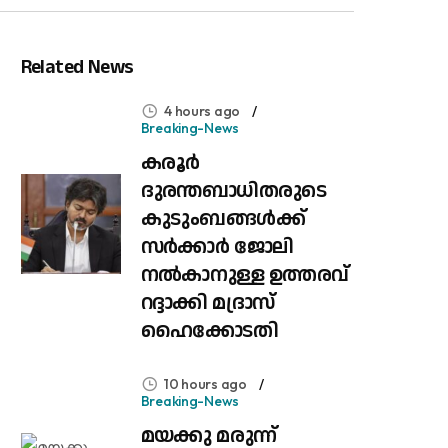
Related News
4 hours ago
Breaking-News
കരൂർ
ദുരന്തബാധിതരുടെ
കുടുംബങ്ങൾക്ക്
സർക്കാർ ജോലി
നൽകാനുള്ള ഉത്തരവ്
റദ്ദാക്കി മദ്രാസ്
ഹൈക്കോടതി
10 hours ago
Breaking-News
മയക്കു മരുന്ന്