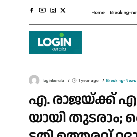
Home
Breaking-n
loginkerala
1 year ago
Breaking-News
എ. ​രാ​ജ​യ്ക്ക് 
യാ​യി തു​ട​രാം;
ട​തി ഉ​ത്ത​ര​വ് റ​ദ്ദ