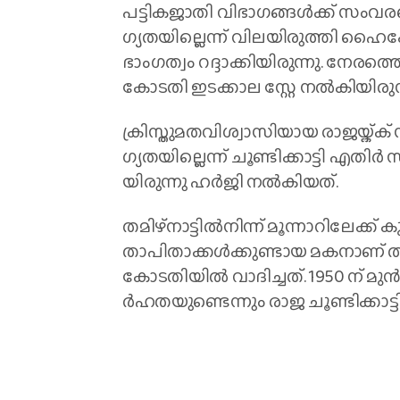
പ​ട്ടി​ക​ജാ​തി വി​ഭാ​ഗ​ങ്ങ​ൾ​ക്ക് സം​വ
ഗ്യ​ത​യി​ല്ലെ​ന്ന് വി​ല​യി​രു​ത്തി ഹൈ​ക
ഭാം​ഗ​ത്വം റ​ദ്ദാ​ക്കി​യി​രു​ന്നു. നേ​ര
കോ​ട​തി ഇ​ട​ക്കാ​ല സ്റ്റേ ​ന​ൽ​കി​യി​രു​ന
ക്രി​സ്തു​മ​ത​വി​ശ്വാ​സി​യാ​യ രാ​ജ​യ്ക
ഗ്യ​ത​യി​ല്ലെ​ന്ന് ചൂ​ണ്ടി​ക്കാ​ട്ടി എ​ത
യി​രു​ന്നു ഹ​ർ​ജി ന​ൽ​കി​യ​ത്.
ത​മി​ഴ്നാ​ട്ടി​ൽ​നി​ന്ന് മൂ​ന്നാ​റി​ലേ​ക്ക്
താ​പി​താ​ക്ക​ൾ​ക്കു​ണ്ടാ​യ മ​ക​നാ​ണ് ത
കോ​ട​തി​യി​ൽ വാ​ദി​ച്ച​ത്. 1950 ന് ​മു
ർ​ഹ​ത​യു​ണ്ടെ​ന്നും രാ​ജ ചൂ​ണ്ടി​ക്കാ​ട്