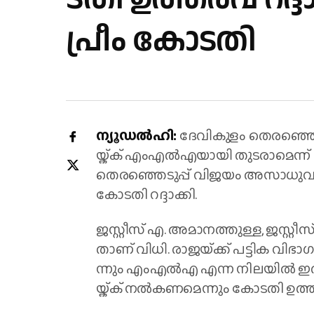
പ്രീം കോ​ട​തി
ന്യൂ​ഡ​ൽ​ഹി:
ദേ​വി​കു​ളം തെ​ര​ഞ്ഞെ​ട
യ്ക്ക് എം​എ​ൽ​എ​യാ​യി തു​ട​രാ​മെ​ന്ന് 
തെ​ര​ഞ്ഞെ​ടു​പ്പ് വി​ജ​യം അ​സാ​ധു​
കോ​ട​തി റ​ദ്ദാ​ക്കി.
ജ​സ്റ്റീ​സ് എ. ​അ​മാ​ന​ത്തു​ള്ള, ജ​സ്റ്റീ​
താ​ണ് വി​ധി. രാ​ജയ്​ക്ക് പ​ട്ടി​ക വി​ഭാ
ന്നും എം​എ​ൽ​എ എ​ന്ന നി​ല​യി​ൽ ഇ​തു​
യ്ക്ക് ന​ൽ​ക​ണ​മെ​ന്നും കോ​ട​തി ഉ​ത്ത​ര