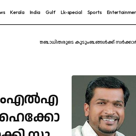
ews
Kerala
India
Gulf
Lk-special
Sports
Entertainme
കരൂർ ദുരന്തബാധിതരുടെ കുടുംബങ്ങൾക്ക് സർക്കാർ ജോലി
എം​എ​ൽ​എ​
 ഹൈ​ക്കോ​
ാ​ക്കി സു​