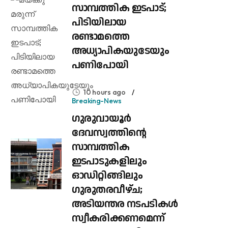
സാമ്പത്തിക ഇടപാട്;
പിടിയിലായ
രണ്ടാമത്തെ
അധ്യാപികയുടേയും
പണിപോയി
10 hours ago
Breaking-News
ഗുരുവായൂർ
ദേവസ്വത്തിന്റെ
സാമ്പത്തിക
ഇടപാടുകളിലും
ഓഡിറ്റിങ്ങിലും ​
ഗുരുതരവീഴ്ച;
അടിയന്തര നടപടികൾ
സ്വീകരിക്കണമെന്ന്