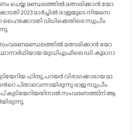
​ര​ണം​ ചെ​യ്ത മ​ണ്ഡ​ല​ത്തി​ൽ മ​ത്സ​രി​ക്കാ​ൻ യോ​
്കോ​ട​തി 2023 മാ​ർ​ച്ചി​ൽ രാ​ജ​യു​ടെ നി​യ​മ​സ​
​ത്തെ ഹൈ​ക്കോ​ട​തി വി​ധി​ക്കെ​തി​രെ സു​പ്രീം
്നു.
്ക് സം​വ​ര​ണ​മ​ണ്ഡ​ല​ത്തി​ൽ മ​ത്സ​രി​ക്കാ​ൻ യോ​
ി​ർ സ്ഥാ​നാ​ർ​ഥി​യാ​യ യു​ഡി​എ​ഫി​ലെ ഡി. ​കു​മാ​റാ​
 കു​ടി​യേ​റി​യ ഹി​ന്ദു, പ​റ​യ​ർ വി​ഭാ​ഗ​ക്കാ​രാ​യ മാ​
​ന്‍റെ പി​താ​വെ​ന്നാ​യി​രു​ന്നു രാ​ജ സു​പ്രീം
​ൻ​പ് കു​ടി​യേ​റി​യ​തി​നാ​ൽ സം​വ​ര​ണ​ത്തി​ന് ആ​
ടിയിരുന്നു.