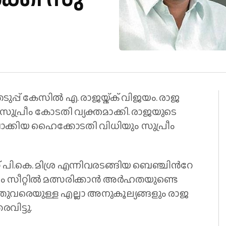
ു​പ്പ് കേ​സി​ൽ എ. ​രാ​ജ​യ്ക്ക് വി​ജ​യം. രാ​ജ​
സു​പ്രീം കോ​ട​തി വ്യ​ക്ത​മാ​ക്കി. രാ​ജ​യു​ടെ
വാ​ക്കി​യ ഹൈ​ക്കോ​ട​തി വി​ധിയും സു​പ്രീം
സ് പി.​കെ. മി​ശ്ര എ​ന്നി​വ​ര​ട​ങ്ങി​യ ബെ​ഞ്ചി​ന്‍റേ​
​ഗം സീ​റ്റി​ൽ മ​ത്സ​രി​ക്കാ​ൻ അ​ർ​ഹ​ത​യു​ണ്ടെ​
വ​രെ​യു​ള്ള എ​ല്ലാ അ​നു​കൂ​ല്യ​ങ്ങ​ളും രാ​ജ​
​വി​ട്ടു.