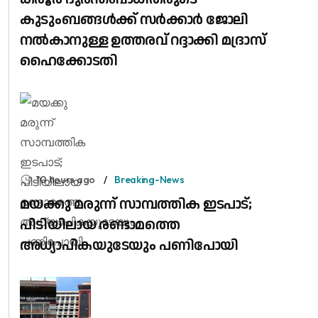
കുടുംബങ്ങൾക്ക് സർക്കാർ ജോലി
നൽകാനുള്ള ഉത്തരവ് റദ്ദാക്കി മദ്രാസ്
ഹൈക്കോടതി
10 hours ago
Breaking-News
മയക്കു മരുന്ന് സാമ്പത്തിക ഇടപാട്;
പിടിയിലായ രണ്ടാമത്തെ
അധ്യാപികയുടേയും പണിപോയി