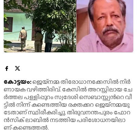
കോ​ട്ട​യം:
ജെ​യ്‌​ന​മ്മ തി​രോ​ധാ​ന​ക്കേ​സി​ൽ നി​ര്‍​
ണാ​യ​ക വ​ഴി​ത്തി​രി​വ്. കേ​സി​ല്‍ അ​റ​സ്റ്റി​ലാ​യ ചേ​
ര്‍​ത്ത​ല പ​ള്ളി​പ്പു​റം സ്വ​ദേ​ശി സെ​ബാ​സ്റ്റ്യ​ന്‍റെ വീ​
ട്ടി​ല്‍ നി​ന്ന് ക​ണ്ടെ​ത്തി​യ ര​ക്ത​ക്ക​റ ജെ​യ്‌​ന​മ്മ​യു​
ടേ​താ​ണ് സ്ഥി​രീ​ക​രി​ച്ചു. തി​രു​വ​ന​ന്ത​പു​രം ഫോ​റ​
ന്‍​സി​ക് ലാ​ബി​ല്‍ ന​ട​ത്തി​യ പ​രി​ശോ​ധ​ന​യി​ലാ​
ണ് ക​ണ്ടെ​ത്ത​ല്‍.