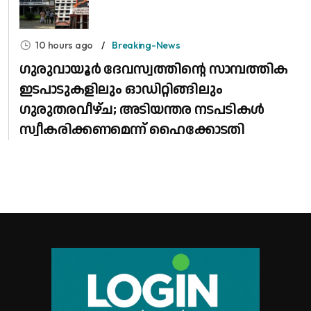
10 hours ago
Breaking-News
ഗുരുവായൂർ ദേവസ്വത്തിന്റെ സാമ്പത്തിക
ഇടപാടുകളിലും ഓഡിറ്റിങ്ങിലും ​
ഗുരുതരവീഴ്ച; അടിയന്തര നടപടികൾ
സ്വീകരിക്കണമെന്ന് ഹൈക്കോടതി