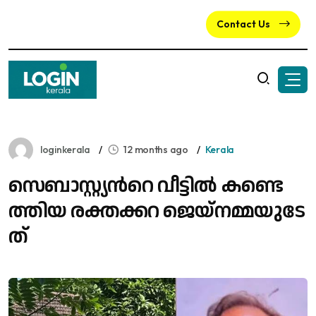
Contact Us
loginkerala
12 months ago
Kerala
സെ​ബാ​സ്റ്റ്യ​ന്‍റെ വീ​ട്ടി​ല്‍ ക​ണ്ടെ​
ത്തി​യ ര​ക്ത​ക്ക​റ ജെ​യ്‌​ന​മ്മ​യു​ടേ​
ത്