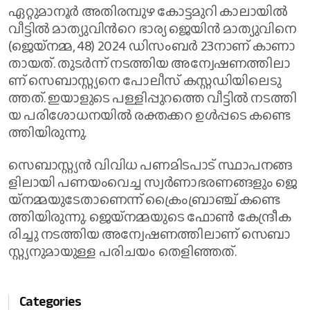
ഏ​റ്റു​മാ​നൂ​ര്‍ അ​തി​ര​മ്പു​ഴ കോ​ട്ട​മു​റി കാ​ലാ​യി​ല്‍
വീ​ട്ടി​ല്‍ മാ​ത്യു​വി​ന്‍റെ ഭാ​ര്യ ജെ​യി​ന്‍ മാ​ത്യു​വി​നെ
(ജെ​യ്ന​മ്മ, 48) 2024 ഡി​സം​ബ​ര്‍ 23നാ​ണ് കാ​ണാ​
താ​യ​ത്. തു​ട​ർ​ന്ന് ന​ട​ത്തി​യ അ​ന്വേ​ഷ​ണ​ത്തി​ലാ​
ണ് സെ​ബാ​സ്റ്റ്യ​നെ പോ​ലീ​സ് ക​സ്റ്റ​ഡി​യി​ലെ​ടു​
ത്ത​ത്. ഇ​യാ​ളു​ടെ പ​ള്ളി​പ്പു​റ​ത്തെ വീ​ട്ടി​ല്‍ ന​ട​ത്തി​
യ പ​രി​ശോ​ധ​ന​യി​ൽ ര​ക്ത​ക്ക​റ ഉ​ൾ​പ്പ​ടെ ക​ണ്ടെ​
ത്തി​യി​രു​ന്നു.
സെ​ബാ​സ്റ്റ്യ​ന്‍ വി​വി​ധ പ​ണ​മി​ട​പാ​ട് സ്ഥാ​പ​ന​ങ്ങ​
ളി​ലാ​യി പ​ണ​യം​വെ​ച്ച സ്വ​ര്‍​ണാ​ഭ​ര​ണ​ങ്ങ​ളും ജെ​
യ്‌​ന​മ്മ​യു​ടേ​താ​ണെ​ന്ന് ക്രൈം​ബ്രാ​ഞ്ച് ക​ണ്ടെ​
ത്തി​യി​രു​ന്നു. ജെ​യ്ന​മ്മ​യു​ടെ ഫോ​ണ്‍ കേ​ന്ദ്രീ​ക​
രി​ച്ചു ന​ട​ത്തി​യ അ​ന്വേ​ഷ​ണ​ത്തി​ലാ​ണ് സെ​ബാ​
സ്റ്റ്യ​നു​മാ​യു​ള്ള പ​രി​ച​യം തെ​ളി​ഞ്ഞ​ത്.
Categories