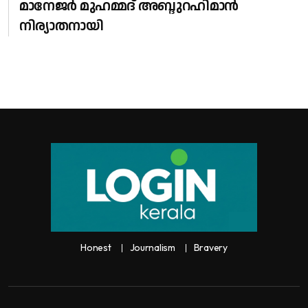
മാനേജർ മുഹമ്മദ് അബ്ദുറഹിമാൻ
നിര്യാതനായി
Honest
Journalism
Bravery