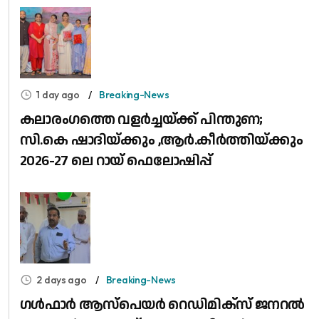
1 day ago
Breaking-News
കലാരംഗത്തെ വളർച്ചയ്ക്ക് പിന്തുണ;
സി.കെ ഷാദിയ്ക്കും ,ആർ.കീർത്തിയ്ക്കും
2026-27 ലെ റായ് ഫെലോഷിപ്പ്
2 days ago
Breaking-News
​ഗൾഫാർ ആസ്പെയർ റെഡിമിക്സ് ജനറൽ