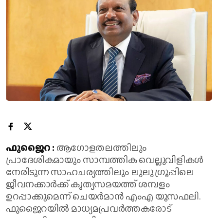
ഫുജൈറ :
ആഗോളതലത്തിലും
പ്രാദേശികമായും സാമ്പത്തിക വെല്ലുവിളികൾ
നേരിടുന്ന സാഹചര്യത്തിലും ലുലു ഗ്രൂപ്പിലെ
ജീവനക്കാർക്ക് കൃത്യസമയത്ത് ശമ്പളം
ഉറപ്പാക്കുമെന്ന് ചെയർമാൻ എംഎ യൂസഫലി.
ഫുജൈറയിൽ മാധ്യമപ്രവർത്തകരോട്