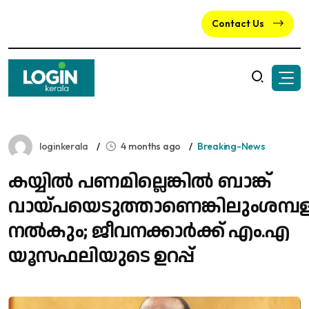
Contact Us
loginkerala
4 months ago
Breaking-News
കയ്യിൽ പണമില്ലെങ്കിൽ ബാങ്ക്
വായ്പയെടുത്താണെങ്കിലുംശമ്പ
നൽകും; ജീവനക്കാർക്ക് എം.എ
യൂസഫലിയുടെ ഉറപ്പ്