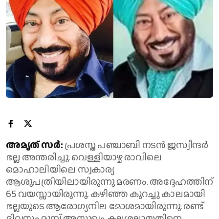
അമൃത് സർ:
പ്രശസ്ത പഞ്ചാബി നടന്‍ ജസ്വീന്ദര്‍
ഭല്ല അന്തരിച്ചു. വെള്ളിയാഴ്ച രാവിലെ
മൊഹാലിയിലെ സ്വകാര്യ
ആശുപത്രിയിലായിരുന്നു മരണം. അദ്ദേഹത്തിന്
65 വയസ്സായിരുന്നു. കഴിഞ്ഞ കുറച്ചു കാലമായി
ഭല്ലയുടെ ആരോഗ്യനില മോശമായിരുന്നു. രണ്ട്
ദിവസം മുമ്പ് അസുഖം കലശലായതിനെ