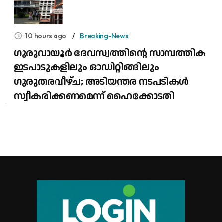
10 hours ago
Breaking-News
ഗുരുവായൂർ ദേവസ്വത്തിന്റെ സാമ്പത്തിക
ഇടപാടുകളിലും ഓഡിറ്റിങ്ങിലും ​
ഗുരുതരവീഴ്ച; അടിയന്തര നടപടികൾ
സ്വീകരിക്കണമെന്ന് ഹൈക്കോടതി