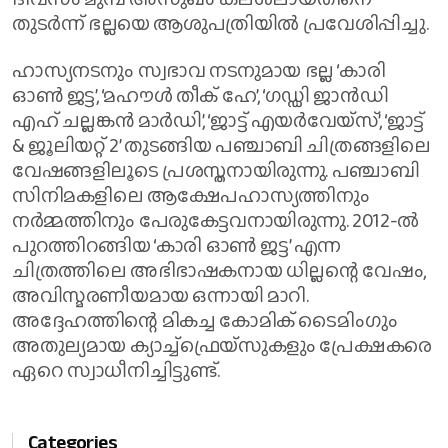
തുടര്‍ന്ന് ഭല്ലയെ ആശുപത്രിയില്‍ പ്രവേശിപ്പിച്ചു.
ഹാസ്യനടനും സ്വഭാവ നടനുമായ ഭല്ല ‘കാരി
ഓണ്‍ ജട്ട’, ‘മഹൗള്‍ തീക് ഹേ’, ‘ഗഡ്ഡി ജാന്‍ഡി
എഹ് ചല്ലങ്കന്‍ മാര്‍ഡി’, ‘ജാട്ട് എയര്‍വേയ്സ്’, ‘ജാട്ട്
& ജൂലിയറ്റ് 2’ തുടങ്ങിയ പഞ്ചാബി ചിത്രങ്ങളിലെ
വേഷങ്ങളിലൂടെ പ്രശസ്തനായിരുന്നു. പഞ്ചാബി
സിനിമകളിലെ ആക്ഷേപഹാസ്യത്തിനും
നര്‍മ്മത്തിനും പേരുകേട്ടവനായിരുന്നു. 2012-ല്‍
പുറത്തിറങ്ങിയ ‘കാരി ഓണ്‍ ജട്ട’ എന്ന
ചിത്രത്തിലെ അഭിഭാഷകനായ ധില്ലന്റെ വേഷം,
അവിസ്മരണീയമായ ഒന്നായി മാറി.
അദ്ദേഹത്തിന്റെ മികച്ച കോമിക് ടൈമിംഗും
അതുല്യമായ ക്യാച്ച്ഫ്രെയ്സുകളും പ്രേക്ഷകരെ
ഏറെ സ്വാധീനിച്ചിട്ടുണ്ട്.
Categories