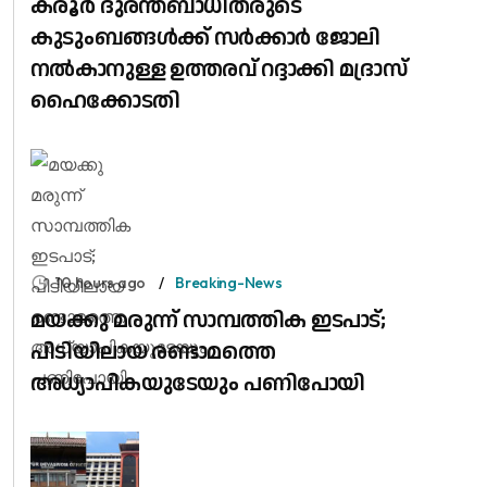
കരൂർ ദുരന്തബാധിതരുടെ
കുടുംബങ്ങൾക്ക് സർക്കാർ ജോലി
നൽകാനുള്ള ഉത്തരവ് റദ്ദാക്കി മദ്രാസ്
ഹൈക്കോടതി
10 hours ago
Breaking-News
മയക്കു മരുന്ന് സാമ്പത്തിക ഇടപാട്;
പിടിയിലായ രണ്ടാമത്തെ
അധ്യാപികയുടേയും പണിപോയി