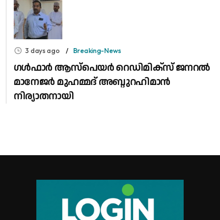
3 days ago
Breaking-News
​ഗൾഫാർ ആസ്പെയർ റെഡിമിക്സ് ജനറൽ
മാനേജർ മുഹമ്മദ് അബ്ദുറഹിമാൻ
നിര്യാതനായി