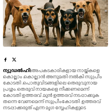
ന്യുഡൽഹി:
അപകടകാരികളായ നായ്ക്കളെ
കൊല്ലാം .കൊല്ലാൻ അനുമതി നൽകി സുപ്രീം
കോടതി .പൊതുവിടങ്ങളിലെ തെരുവുനായ
പ്രശ്നം. തെരുവ് നായകളെ നീക്കണമെന്ന്
കോടതി ഉത്തരവ് .മുൻ ഉത്തരവ് നടപ്പാക്കുക
തന്നെ വേണമെന്ന് സുപ്രീംകോടതി .ഉത്തരവ്
നടപ്പാക്കരുത് എന്ന മൃഗ സ്നേഹികളുടെ