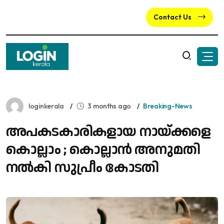
Contact Us
loginkerala
3 months ago
Breaking-News
അപകടകാരികളായ നായ്ക്കളെ
കൊല്ലാം ; കൊല്ലാൻ അനുമതി
നൽകി സുപ്രീം കോടതി