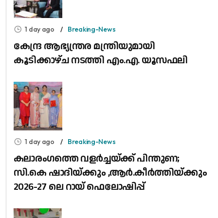
1 day ago
Breaking-News
കേന്ദ്ര ആഭ്യന്ത്രര മന്ത്രിയുമായി
കൂടിക്കാഴ്ച നടത്തി എം.എ. യൂസഫലി
1 day ago
Breaking-News
കലാരംഗത്തെ വളർച്ചയ്ക്ക് പിന്തുണ;
സി.കെ ഷാദിയ്ക്കും ,ആർ.കീർത്തിയ്ക്കും
2026-27 ലെ റായ് ഫെലോഷിപ്പ്