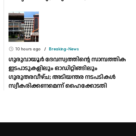
10 hours ago
Breaking-News
ഗുരുവായൂർ ദേവസ്വത്തിന്റെ സാമ്പത്തിക
ഇടപാടുകളിലും ഓഡിറ്റിങ്ങിലും ​
ഗുരുതരവീഴ്ച; അടിയന്തര നടപടികൾ
സ്വീകരിക്കണമെന്ന് ഹൈക്കോടതി