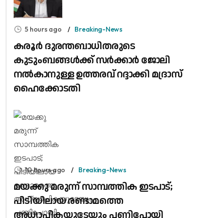
5 hours ago
Breaking-News
കരൂർ ദുരന്തബാധിതരുടെ
കുടുംബങ്ങൾക്ക് സർക്കാർ ജോലി
നൽകാനുള്ള ഉത്തരവ് റദ്ദാക്കി മദ്രാസ്
ഹൈക്കോടതി
10 hours ago
Breaking-News
മയക്കു മരുന്ന് സാമ്പത്തിക ഇടപാട്;
പിടിയിലായ രണ്ടാമത്തെ
അധ്യാപികയുടേയും പണിപോയി