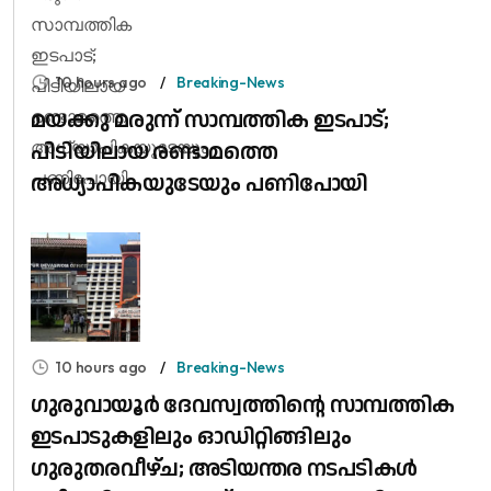
10 hours ago
Breaking-News
മയക്കു മരുന്ന് സാമ്പത്തിക ഇടപാട്;
പിടിയിലായ രണ്ടാമത്തെ
അധ്യാപികയുടേയും പണിപോയി
10 hours ago
Breaking-News
ഗുരുവായൂർ ദേവസ്വത്തിന്റെ സാമ്പത്തിക
ഇടപാടുകളിലും ഓഡിറ്റിങ്ങിലും ​
ഗുരുതരവീഴ്ച; അടിയന്തര നടപടികൾ