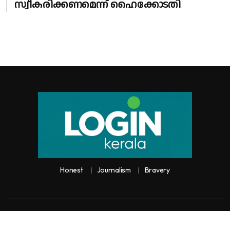
സ്വീകരിക്കണമെന്ന് ഹൈക്കോടതി
Honest
Journalism
Bravery
Copyright:
Any unauthorized use or reproduction of
Loginkerala
content