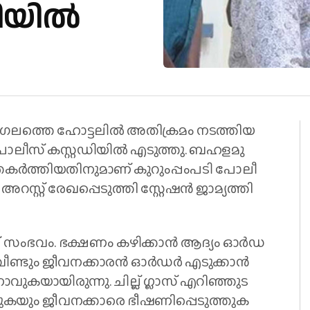
ഡിയിൽ
ം​ഗ​ല​ത്തെ ഹോ​ട്ട​ലി​ല്‍ അ​തി​ക്ര​മം ന​ട​ത്തി​യ
​ലീ​സ് ക​സ്റ്റ​ഡി​യി​ല്‍ എ​ടു​ത്തു. ബ​ഹ​ള​മു​
​ക​ര്‍​ത്തി​യ​തി​നു​മാ​ണ് കു​റും​പ്പം​പ​ടി പോ​ലീ​
സ്റ്റ് രേ​ഖ​പ്പെ​ടു​ത്തി സ്റ്റേ​ഷ​ന്‍ ജാ​മ്യ​ത്തി​
 സം​ഭ​വം. ഭ​ക്ഷ​ണം ക​ഴി​ക്കാ​ന്‍ ആ​ദ്യം ഓ​ര്‍​ഡ​
് വീ​ണ്ടും ജീ​വ​ന​ക്കാ​ര​ൻ ഓ​ർ​ഡ​ർ എ​ടു​ക്കാ​ൻ
​ക​യാ​യി​രു​ന്നു. ചി​ല്ല് ഗ്ലാ​സ് എ​റി​ഞ്ഞു​ട​
ു​ക​യും ജീ​വ​ന​ക്കാ​രെ ഭീ​ഷ​ണി​പ്പെ​ടു​ത്തു​ക​