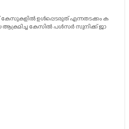
റ്റ് കേ​സു​ക​ളി​ല്‍ ഉ​ൾ​പ്പെ​ട​രു​ത് എ​ന്ന​ത​ട​ക്കം ക​
​ക്ര​മി​ച്ച കേ​സി​ല്‍ പ​ള്‍​സ​ര്‍ സു​നി​ക്ക് ജാ​