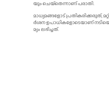
യും ചെ​യ്‌​തെ​ന്നാ​ണ് പ​രാ​തി.
മാ​ധ്യ​മ​ങ്ങ​ളോ​ട് പ്ര​തി​ക​രി​ക്ക​രു​ത്, മ​
ര്‍​ശ​ന ഉ​പാ​ധി​ക​ളോ​ടെ​യാ​ണ് ന​ടി​യെ ആ
മ്യം ല​ഭി​ച്ച​ത്.