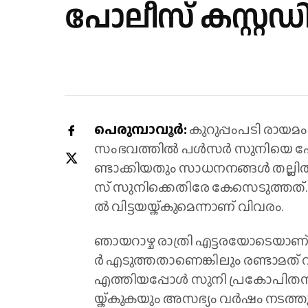
പോലീസ് കസ്റ്റ
പെ​രു​മ്പാ​വൂ​ര്‍:
കു​റു​പ്പം​പ​ടി രാ​യ​മ
സം​ഭ​വ​ത്തി​ല്‍ പ​ള്‍​സ​ര്‍ സു​നി​യെ പോ
ണ്ടാ​ക്കി​യ​തും സാ​ധ​ന​ന​ങ്ങ​ള്‍ ത​ല്ലി​ത
സ് സു​നി​ക്കെ​തി​രേ കേ​സെ​ടു​ത്ത​ത്. അ​റ​
ല്‍ വി​ട്ട​യ​യ്ക്കു​മെ​ന്നാ​ണ് വി​വ​രം.
ഞാ​യ​റാ​ഴ്ച രാ​ത്രി എ​ട്ട​ര​യോ​ടെ​യാ​ണ്
ര്‍ എ​ടു​ത്ത​താ​ണെ​ങ്കി​ലും ര​ണ്ടാ​മ​ത
എ​ത്തി​യ​പ്പോ​ൾ സു​നി പ്ര​കോ​പി​ത​നാ​വു
യ്ക്കു​ക​യും അ​സ​ഭ്യം വ​ര്‍​ഷം ന​ട​ത്ത