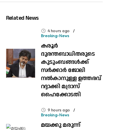
Related News
4 hours ago
Breaking-News
കരൂർ
ദുരന്തബാധിതരുടെ
കുടുംബങ്ങൾക്ക്
സർക്കാർ ജോലി
നൽകാനുള്ള ഉത്തരവ്
റദ്ദാക്കി മദ്രാസ്
ഹൈക്കോടതി
9 hours ago
Breaking-News
മയക്കു മരുന്ന്