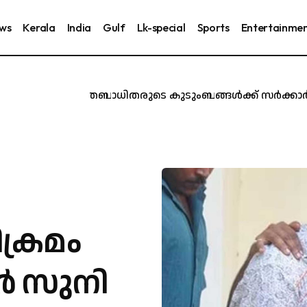
ews
Kerala
India
Gulf
Lk-special
Sports
Entertainme
കരൂർ ദുരന്തബാധിതരുടെ കുടുംബങ്ങൾക്ക് സർക്കാർ ജോലി
ക്രമം
ർ സുനി