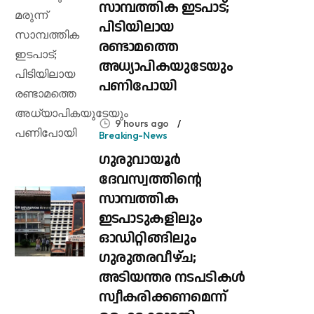
സാമ്പത്തിക ഇടപാട്;
പിടിയിലായ
രണ്ടാമത്തെ
അധ്യാപികയുടേയും
പണിപോയി
9 hours ago
Breaking-News
ഗുരുവായൂർ
ദേവസ്വത്തിന്റെ
സാമ്പത്തിക
ഇടപാടുകളിലും
ഓഡിറ്റിങ്ങിലും ​
ഗുരുതരവീഴ്ച;
അടിയന്തര നടപടികൾ
സ്വീകരിക്കണമെന്ന്