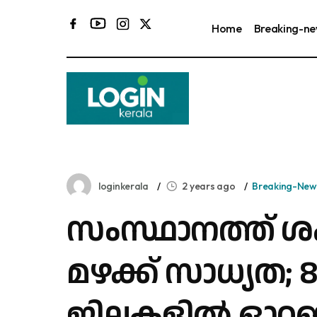
Home
Breaking-n
loginkerala
2 years ago
Breaking-New
സംസ്ഥാനത്ത് 
മഴക്ക് സാധ്യത; 
ജില്ലകളിൽ ഓറഞ്