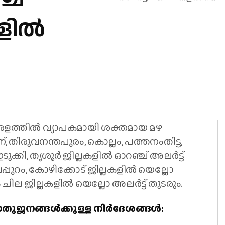
ലകളിൽ
കേരളത്തിൽ വ്യാപകമായി ശക്തമായ മഴ
ന്, തിരുവനന്തപുരം, കൊല്ലം, പത്തനംതിട്ട,
ുക്കി, തൃശൂർ ജില്ലകളിൽ ഓറഞ്ച് അലർട്ട്
 മലപ്പുറം, കോഴിക്കോട് ജില്ലകളിൽ യെല്ലോ
െയും ചില ജില്ലകളിൽ യെല്ലോ അലർട്ട് തുടരും.
തുജനങ്ങൾക്കുള്ള നിർദേശങ്ങൾ: