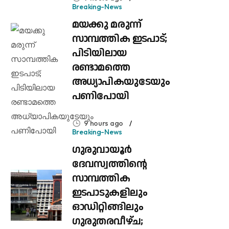
Breaking-News
മയക്കു മരുന്ന്
സാമ്പത്തിക ഇടപാട്;
പിടിയിലായ
രണ്ടാമത്തെ
അധ്യാപികയുടേയും
പണിപോയി
9 hours ago
Breaking-News
ഗുരുവായൂർ
ദേവസ്വത്തിന്റെ
സാമ്പത്തിക
ഇടപാടുകളിലും
ഓഡിറ്റിങ്ങിലും ​
ഗുരുതരവീഴ്ച;