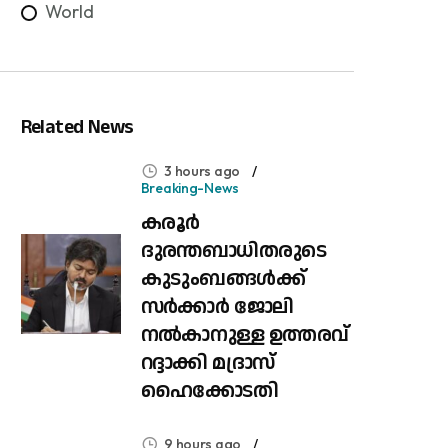
World
Related News
3 hours ago
Breaking-News
കരൂർ
ദുരന്തബാധിതരുടെ
കുടുംബങ്ങൾക്ക്
സർക്കാർ ജോലി
നൽകാനുള്ള ഉത്തരവ്
റദ്ദാക്കി മദ്രാസ്
ഹൈക്കോടതി
9 hours ago