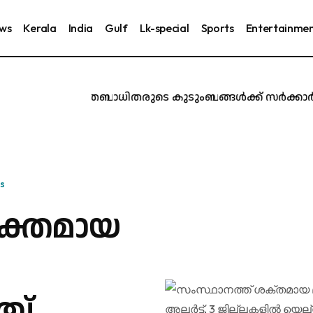
ews
Kerala
India
Gulf
Lk-special
Sports
Entertainme
കരൂർ ദുരന്തബാധിതരുടെ കുടുംബങ്ങൾക്ക് സർക്കാർ ജോലി
s
ശക്തമായ
8
ച്