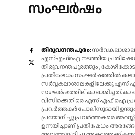
സംഘർഷം
തിരുവനന്തപുരം:
സർവകലാശാല വ
എസ്എഫ്ഐ നടത്തിയ പ്രതിഷേധം
തിരുവനന്തപുരത്തും , കോഴിക്
പ്രതിഷേധം സംഘർഷത്തിൽ കലാശിച്ചു
സർവ്വകലാശാലകളിലേക്കു എസ് എ
സംഘർഷത്തില്‌‍ കാലാശിച്ചത്. കാ
വിസിക്കെതിരെ എസ് എഫ് ഐ പ്ര
പ്രവർത്തകർ പോലീസുമായി ഉന്തും 
പ്രയോഗിച്ചു.പ്രവർത്തകരെ അറസ്റ്റ
ഉന്നയിച്ചാണ് പ്രതിഷേധം അരങ്ങേറി
അറുത്തുമുറിച്ചു അകത്തേക്ക് കയ