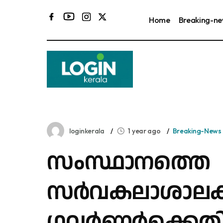
Home
Breaking-n
ക
loginkerala
1 year ago
Breaking-News
സംസ്ഥാനത്തെ
സർവകലാശാലകള
ഗവർണർക്കെത