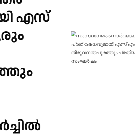
യി എസ്
രും
ത്തും
ാർച്ചിൽ