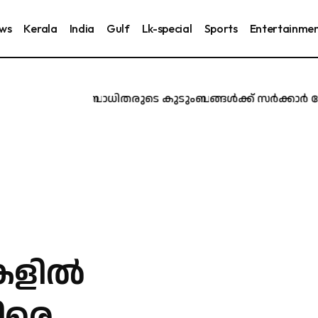
ews
Kerala
India
Gulf
Lk-special
Sports
Entertainme
രൂർ ദുരന്തബാധിതരുടെ കുടുംബങ്ങൾക്ക് സർക്കാർ ജോലി ന
ിൽ ​
ിരെ