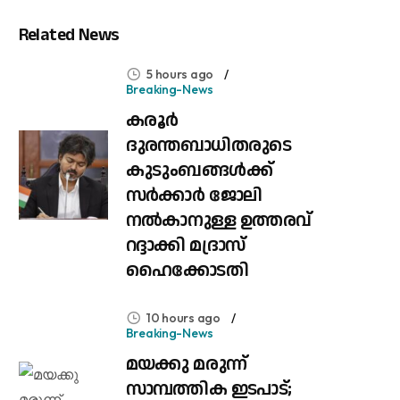
Related News
5 hours ago
Breaking-News
കരൂർ
ദുരന്തബാധിതരുടെ
കുടുംബങ്ങൾക്ക്
സർക്കാർ ജോലി
നൽകാനുള്ള ഉത്തരവ്
റദ്ദാക്കി മദ്രാസ്
ഹൈക്കോടതി
10 hours ago
Breaking-News
മയക്കു മരുന്ന്
സാമ്പത്തിക ഇടപാട്;