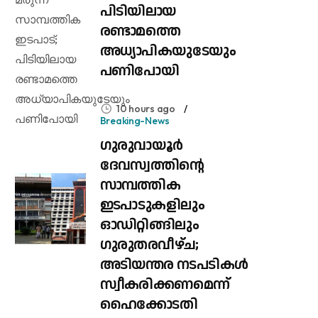
പിടിയിലായ
രണ്ടാമത്തെ
അധ്യാപികയുടേയും
പണിപോയി
10 hours ago
Breaking-News
ഗുരുവായൂർ
ദേവസ്വത്തിന്റെ
സാമ്പത്തിക
ഇടപാടുകളിലും
ഓഡിറ്റിങ്ങിലും ​
ഗുരുതരവീഴ്ച;
അടിയന്തര നടപടികൾ
സ്വീകരിക്കണമെന്ന്
ഹൈക്കോടതി