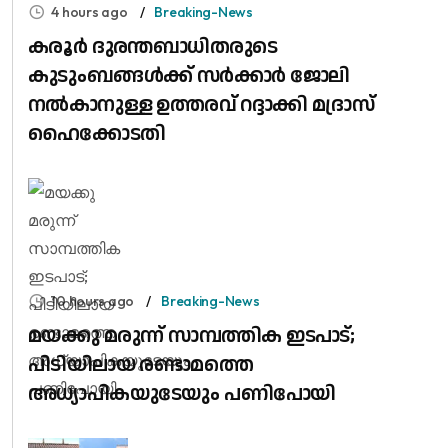
4 hours ago
Breaking-News
കരൂർ ദുരന്തബാധിതരുടെ
കുടുംബങ്ങൾക്ക് സർക്കാർ ജോലി
നൽകാനുള്ള ഉത്തരവ് റദ്ദാക്കി മദ്രാസ്
ഹൈക്കോടതി
10 hours ago
Breaking-News
മയക്കു മരുന്ന് സാമ്പത്തിക ഇടപാട്;
പിടിയിലായ രണ്ടാമത്തെ
അധ്യാപികയുടേയും പണിപോയി