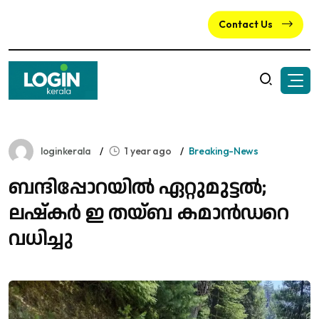
Contact Us
loginkerala
1 year ago
Breaking-News
ബന്ദിപ്പോറയിൽ ഏറ്റുമുട്ടൽ;
ലഷ്‌കർ ഇ തയ്ബ കമാൻഡറെ
വധിച്ചു