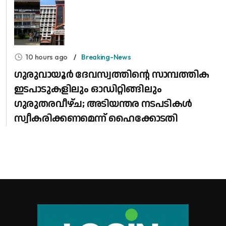
10 hours ago
Breaking-News
ഗുരുവായൂർ ദേവസ്വത്തിന്റെ സാമ്പത്തിക
ഇടപാടുകളിലും ഓഡിറ്റിങ്ങിലും ​
ഗുരുതരവീഴ്ച; അടിയന്തര നടപടികൾ
സ്വീകരിക്കണമെന്ന് ഹൈക്കോടതി