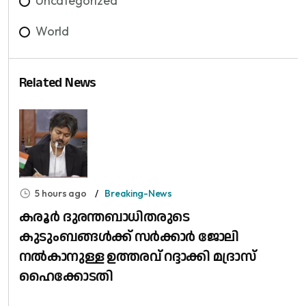
Uncategorized
World
Related News
5 hours ago
Breaking-News
കരൂർ ദുരന്തബാധിതരുടെ
കുടുംബങ്ങൾക്ക് സർക്കാർ ജോലി
നൽകാനുള്ള ഉത്തരവ് റദ്ദാക്കി മദ്രാസ്
ഹൈക്കോടതി