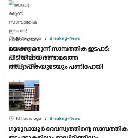
10 hours ago
Breaking-News
മയക്കു മരുന്ന് സാമ്പത്തിക ഇടപാട്;
പിടിയിലായ രണ്ടാമത്തെ
അധ്യാപികയുടേയും പണിപോയി
10 hours ago
Breaking-News
ഗുരുവായൂർ ദേവസ്വത്തിന്റെ സാമ്പത്തിക