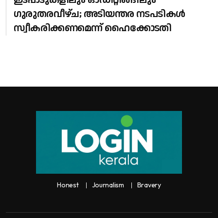
ഇടപാടുകളിലും ഓഡിറ്റിങ്ങിലും ​
ഗുരുതരവീഴ്ച; അടിയന്തര നടപടികൾ
സ്വീകരിക്കണമെന്ന് ഹൈക്കോടതി
Honest
Journalism
Bravery